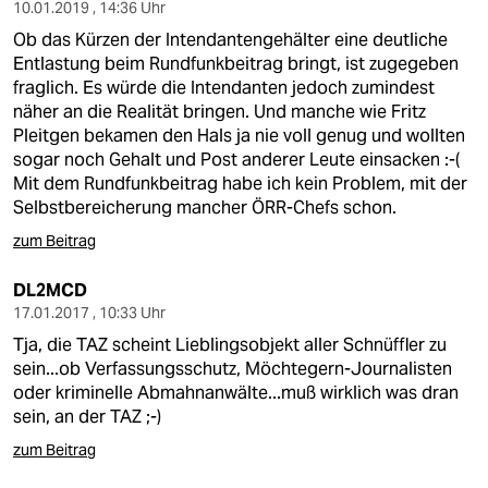
berlin
10.01.2019 , 14:36 Uhr
Ob das Kürzen der Intendantengehälter eine deutliche
nord
Entlastung beim Rundfunkbeitrag bringt, ist zugegeben
fraglich. Es würde die Intendanten jedoch zumindest
wahrheit
näher an die Realität bringen. Und manche wie Fritz
Pleitgen bekamen den Hals ja nie voll genug und wollten
verlag
sogar noch Gehalt und Post anderer Leute einsacken :-(
Mit dem Rundfunkbeitrag habe ich kein Problem, mit der
verlag
Selbstbereicherung mancher ÖRR-Chefs schon.
veranstaltungen
zum Beitrag
shop
DL2MCD
17.01.2017 , 10:33 Uhr
fragen & hilfe
Tja, die TAZ scheint Lieblingsobjekt aller Schnüffler zu
unterstützen
sein...ob Verfassungsschutz, Möchtegern-Journalisten
oder kriminelle Abmahnanwälte...muß wirklich was dran
abo
sein, an der TAZ ;-)
genossenschaft
zum Beitrag