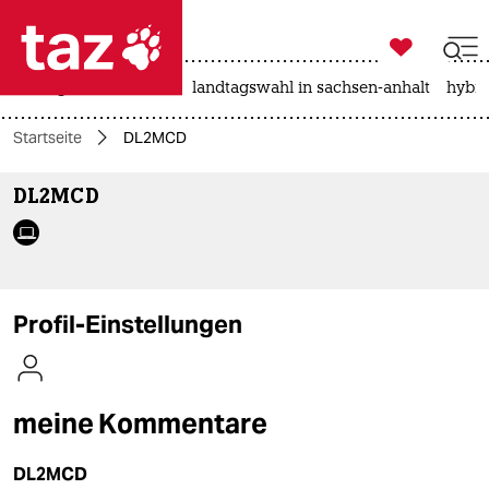

taz zahl ich
niedrigwasser
rente
landtagswahl in sachsen-anhalt
hybri

taz zahl ich
Startseite
DL2MCD
taz zahl ich
DL2MCD
themen
politik
öko
Profil-Einstellungen
gesellschaft
kultur
meine Kommentare
sport
DL2MCD