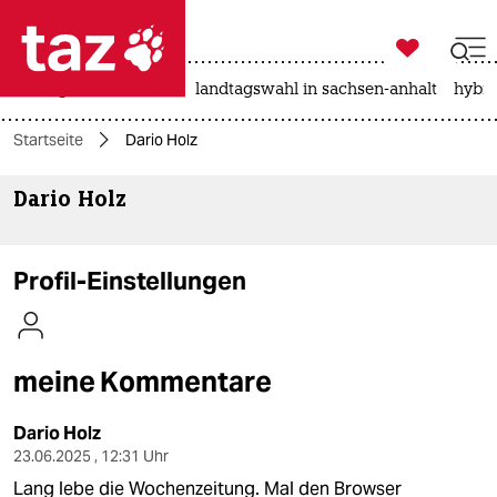

taz zahl ich
niedrigwasser
rente
landtagswahl in sachsen-anhalt
hybri

taz zahl ich
Startseite
Dario Holz
taz zahl ich
Dario Holz
themen
politik
Profil-Einstellungen
öko
gesellschaft
meine Kommentare
kultur
Dario Holz
sport
23.06.2025 , 12:31 Uhr
Lang lebe die Wochenzeitung. Mal den Browser