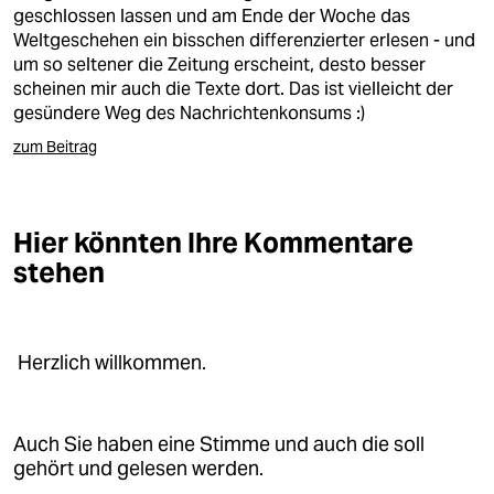
berlin
geschlossen lassen und am Ende der Woche das
Weltgeschehen ein bisschen differenzierter erlesen - und
nord
um so seltener die Zeitung erscheint, desto besser
scheinen mir auch die Texte dort. Das ist vielleicht der
wahrheit
gesündere Weg des Nachrichtenkonsums :)
verlag
zum Beitrag
verlag
Hier könnten Ihre Kommentare
veranstaltungen
stehen
shop
fragen & hilfe
Herzlich willkommen.
unterstützen
abo
Auch Sie haben eine Stimme und auch die soll
genossenschaft
gehört und gelesen werden.