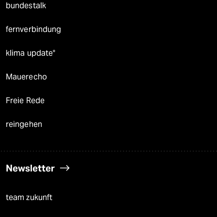
bundestalk
fernverbindung
klima update°
Mauerecho
Freie Rede
reingehen
Newsletter
team zukunft