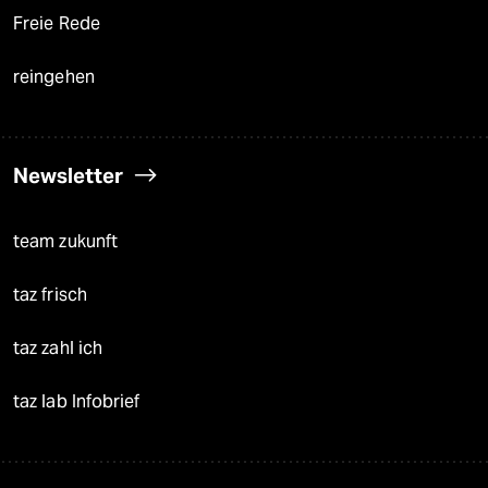
Freie Rede
reingehen
Newsletter
team zukunft
taz frisch
taz zahl ich
taz lab Infobrief