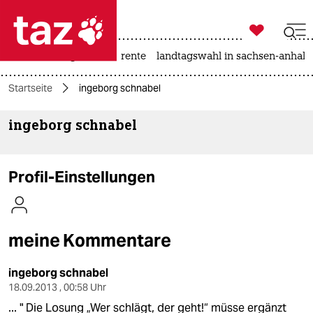

taz zahl ich
hitze
niedrigwasser
rente
landtagswahl in sachsen-anhalt

taz zahl ich
Startseite
ingeborg schnabel
taz zahl ich
ingeborg schnabel
themen
politik
Profil-Einstellungen
öko
gesellschaft
meine Kommentare
kultur
ingeborg schnabel
sport
18.09.2013 , 00:58 Uhr
... " Die Losung „Wer schlägt, der geht!“ müsse ergänzt