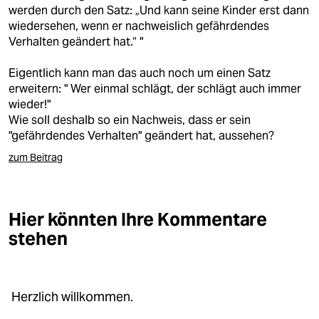
berlin
werden durch den Satz: „Und kann seine Kinder erst dann
wiedersehen, wenn er nachweislich gefährdendes
nord
Verhalten geändert hat.“ "
wahrheit
Eigentlich kann man das auch noch um einen Satz
erweitern: " Wer einmal schlägt, der schlägt auch immer
verlag
wieder!"
Wie soll deshalb so ein Nachweis, dass er sein
verlag
"gefährdendes Verhalten" geändert hat, aussehen?
veranstaltungen
zum Beitrag
shop
fragen & hilfe
Hier könnten Ihre Kommentare
stehen
unterstützen
abo
genossenschaft
Herzlich willkommen.