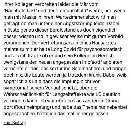
berlin
Ihrer Kollegen verbreiten leider die Mär vom
"Nachholeffekt" und der "Immunschuld" weiter, und wenn
nord
man mit Maske in ihrem Wartezimmer sitzt wird man
gefragt ob man unter einer Angststörung leide. Dabei
wahrheit
müsste genau dieser Berufsstand es doch eigentlich
besser wissen und in gewisser Weise mit gutem Vorbild
verlag
vorangehen. Der Vertretungsarzt meines Hausarztes
meinte zu mir er halte Long Covid für psychosomatisch
verlag
und als ich fragte ob er und sein Kollege im Herbst
wenigstens den neuen angepassten Impfsotff anbieten
veranstaltungen
verneinte er das, das sei für ihn Geldmacherei und bringe
shop
doch nix, die Leute werden ja trotzdem krank. Dabei weiß
sogar ich als Laie dass die Impfung nicht vor
fragen & hilfe
symptomatischem Verlauf schützt, aber die
Wahrscheinlichkeit für Langzeiteffekte wie LC deutlich
unterstützen
verringern kann. Ich war übrigens aus anderem Grund
dort (Routineimpfung) und habe das Thema nur nebenbei
abo
angesprochen, hätte ich das mal lieber gelassen...
genossenschaft
zum Beitrag