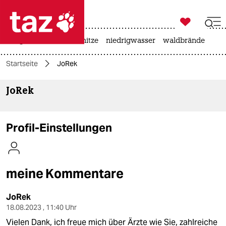

taz zahl ich
krieg in der ukraine
hitze
niedrigwasser
waldbrände

taz zahl ich
Startseite
JoRek
taz zahl ich
JoRek
themen
politik
Profil-Einstellungen
öko
gesellschaft
meine Kommentare
kultur
JoRek
sport
18.08.2023 , 11:40 Uhr
Vielen Dank, ich freue mich über Ärzte wie Sie, zahlreiche