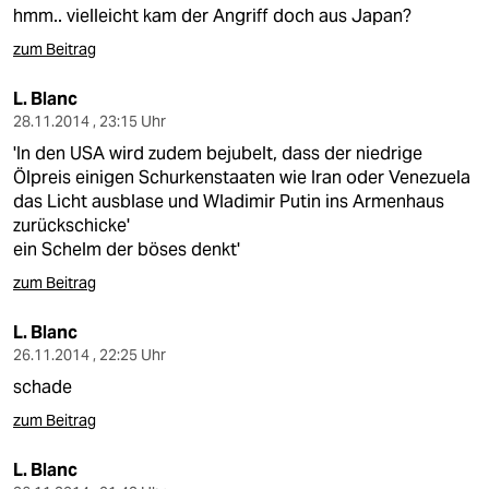
berlin
hmm.. vielleicht kam der Angriff doch aus Japan?
nord
zum Beitrag
wahrheit
L. Blanc
28.11.2014 , 23:15 Uhr
verlag
'In den USA wird zudem bejubelt, dass der niedrige
Ölpreis einigen Schurkenstaaten wie Iran oder Venezuela
verlag
das Licht ausblase und Wladimir Putin ins Armenhaus
zurückschicke'
veranstaltungen
ein Schelm der böses denkt'
shop
zum Beitrag
fragen & hilfe
L. Blanc
26.11.2014 , 22:25 Uhr
unterstützen
schade
abo
zum Beitrag
genossenschaft
L. Blanc