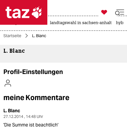

taz zahl ich
niedrigwasser
rente
landtagswahl in sachsen-anhalt
hybri

taz zahl ich
Startseite
L. Blanc
taz zahl ich
L. Blanc
themen
politik
Profil-Einstellungen
öko
gesellschaft
meine Kommentare
kultur
L. Blanc
sport
27.12.2014 , 14:48 Uhr
'Die Summe ist beachtlich'