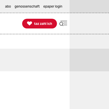
abo
genossenschaft
epaper login

taz zahl ich
taz zahl ich