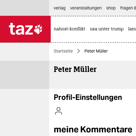
hautnavigation anspringen
hauptinhalt anspringen
footer anspringen
verlag
veranstaltungen
shop
fragen &
nahost-konflikt
usa unter trump
lan

taz zahl ich
taz zahl ich
Startseite
Peter Müller
themen
Peter Müller
politik
öko
gesellschaft
Profil-Einstellungen
kultur
sport
meine Kommentare