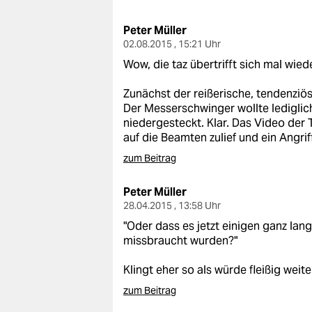
berlin
Peter Müller
nord
02.08.2015 , 15:21 Uhr
wahrheit
Wow, die taz übertrifft sich mal wiede
verlag
Zunächst der reißerische, tendenziö
Der Messerschwinger wollte lediglic
verlag
niedergesteckt. Klar. Das Video der T
auf die Beamten zulief und ein Angrif
veranstaltungen
zum Beitrag
shop
Peter Müller
fragen & hilfe
28.04.2015 , 13:58 Uhr
"Oder dass es jetzt einigen ganz l
unterstützen
missbraucht wurden?"
abo
Klingt eher so als würde fleißig wei
genossenschaft
zum Beitrag