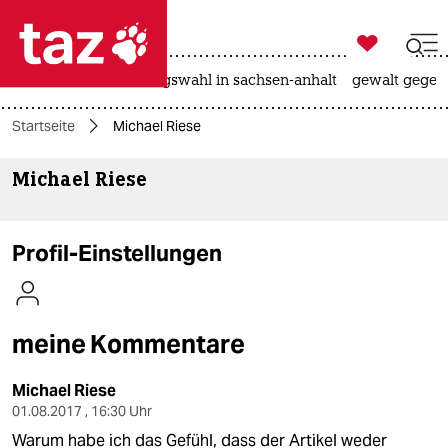

taz zahl ich
hitze
surfen
landtagswahl in sachsen-anhalt
gewalt gegen

taz zahl ich
Startseite
Michael Riese
taz zahl ich
Michael Riese
themen
politik
Profil-Einstellungen
öko
gesellschaft
meine Kommentare
kultur
Michael Riese
sport
01.08.2017 , 16:30 Uhr
Warum habe ich das Gefühl, dass der Artikel weder