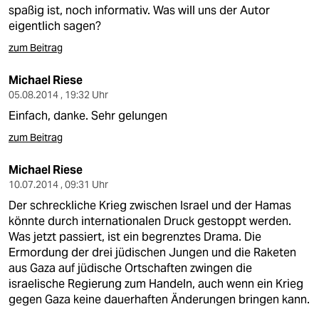
berlin
spaßig ist, noch informativ. Was will uns der Autor
eigentlich sagen?
nord
zum Beitrag
wahrheit
Michael Riese
verlag
05.08.2014 , 19:32 Uhr
Einfach, danke. Sehr gelungen
verlag
zum Beitrag
veranstaltungen
Michael Riese
shop
10.07.2014 , 09:31 Uhr
Der schreckliche Krieg zwischen Israel und der Hamas
fragen & hilfe
könnte durch internationalen Druck gestoppt werden.
unterstützen
Was jetzt passiert, ist ein begrenztes Drama. Die
Ermordung der drei jüdischen Jungen und die Raketen
abo
aus Gaza auf jüdische Ortschaften zwingen die
israelische Regierung zum Handeln, auch wenn ein Krieg
genossenschaft
gegen Gaza keine dauerhaften Änderungen bringen kann.