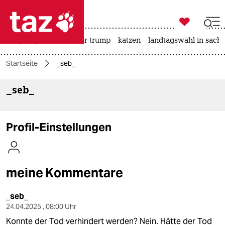

taz zahl ich
bergsteigen
usa unter trump
katzen
landtagswahl in sachs

taz zahl ich
Startseite
_seb_
taz zahl ich
_seb_
themen
politik
Profil-Einstellungen
öko
gesellschaft
meine Kommentare
kultur
_seb_
sport
24.04.2025 , 08:00 Uhr
Konnte der Tod verhindert werden? Nein. Hätte der Tod