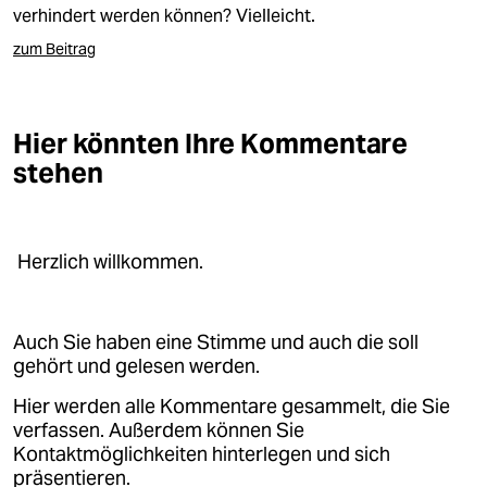
berlin
verhindert werden können? Vielleicht.
nord
zum Beitrag
wahrheit
Hier könnten Ihre Kommentare
verlag
stehen
verlag
veranstaltungen
Herzlich willkommen.
shop
fragen & hilfe
Auch Sie haben eine Stimme und auch die soll
unterstützen
gehört und gelesen werden.
Hier werden alle Kommentare gesammelt, die Sie
abo
verfassen. Außerdem können Sie
genossenschaft
Kontaktmöglichkeiten hinterlegen und sich
präsentieren.