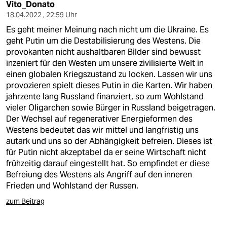
berlin
Vito_Donato
18.04.2022 , 22:59 Uhr
nord
Es geht meiner Meinung nach nicht um die Ukraine. Es
geht Putin um die Destabilisierung des Westens. Die
wahrheit
provokanten nicht aushaltbaren Bilder sind bewusst
inzeniert für den Westen um unsere zivilisierte Welt in
verlag
einen globalen Kriegszustand zu locken. Lassen wir uns
provozieren spielt dieses Putin in die Karten. Wir haben
verlag
jahrzente lang Russland finanziert, so zum Wohlstand
vieler Oligarchen sowie Bürger in Russland beigetragen.
veranstaltungen
Der Wechsel auf regenerativer Energieformen des
shop
Westens bedeutet das wir mittel und langfristig uns
autark und uns so der Abhängigkeit befreien. Dieses ist
fragen & hilfe
für Putin nicht akzeptabel da er seine Wirtschaft nicht
frühzeitig darauf eingestellt hat. So empfindet er diese
unterstützen
Befreiung des Westens als Angriff auf den inneren
Frieden und Wohlstand der Russen.
abo
zum Beitrag
genossenschaft