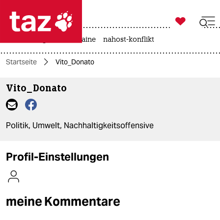

taz zahl ich
hitze
krieg in der ukraine
nahost-konflikt

taz zahl ich
Startseite
Vito_Donato
taz zahl ich
Vito_Donato
themen
politik
Politik, Umwelt, Nachhaltigkeitsoffensive
öko
gesellschaft
Profil-Einstellungen
kultur
sport
meine Kommentare