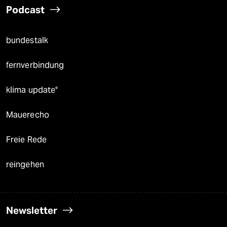
Podcast
bundestalk
fernverbindung
klima update°
Mauerecho
Freie Rede
reingehen
Newsletter