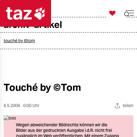

taz zahl ich
archiv-artikel

taz zahl ich
taz zahl ich
touché by ©tom
themen
politik
öko
Touché by ©Tom
gesellschaft
6.5.2006
0:00 Uhr
teilen
kultur
sport