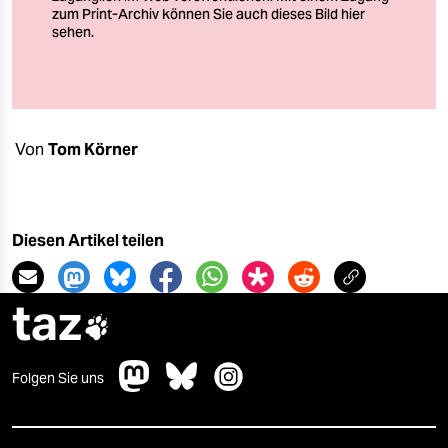
berlin
nord
wahrheit
verlag
Von
Tom Körner
verlag
veranstaltungen
Diesen Artikel teilen
shop
fragen & hilfe
taz

unterstützen
abo
Folgen Sie uns
genossenschaft