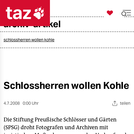

taz zahl ich
archiv-artikel

taz zahl ich
taz zahl ich
schlossherren wollen kohle
themen
politik
öko
Schlossherren wollen Kohle
gesellschaft
4.7.2008
0:00 Uhr
teilen
kultur
Die Stiftung Preußische Schlösser und Gärten
sport
(SPSG) droht Fotografen und Archiven mit