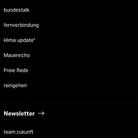
bundestalk
fernverbindung
klima update°
Mauerecho
Freie Rede
reingehen
Newsletter
team zukunft