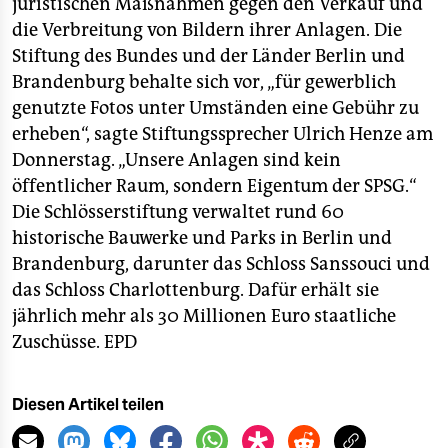
berlin
juristischen Maßnahmen gegen den Verkauf und
die Verbreitung von Bildern ihrer Anlagen. Die
nord
Stiftung des Bundes und der Länder Berlin und
Brandenburg behalte sich vor, „für gewerblich
wahrheit
genutzte Fotos unter Umständen eine Gebühr zu
verlag
erheben“, sagte Stiftungssprecher Ulrich Henze am
Donnerstag. „Unsere Anlagen sind kein
verlag
öffentlicher Raum, sondern Eigentum der SPSG.“
Die Schlösserstiftung verwaltet rund 60
veranstaltungen
historische Bauwerke und Parks in Berlin und
shop
Brandenburg, darunter das Schloss Sanssouci und
das Schloss Charlottenburg. Dafür erhält sie
fragen & hilfe
jährlich mehr als 30 Millionen Euro staatliche
unterstützen
Zuschüsse.
EPD
abo
Diesen Artikel teilen
genossenschaft