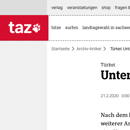
hautnavigation anspringen
hauptinhalt anspringen
footer anspringen
verlag
veranstaltungen
shop
fragen &
hitze
surfen
landtagswahl in sachse

taz zahl ich
taz zahl ich
Startseite
Archiv-Artikel
Türkei: Un
themen
politik
Türkei
Unte
öko
gesellschaft
21.2.2020
0:00
kultur
Nach dem F
sport
weiterer A