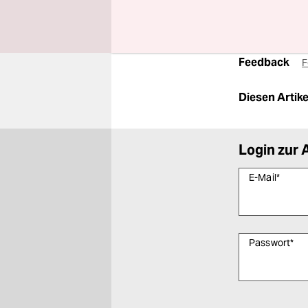
ca. 25 Zeilen / 
Ausgabe 12168
Feedback
F
Diesen Artikel
Login zur 
E-Mail
*
Passwort
*
Bitte füllen Sie