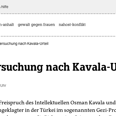
 hilfe
n-anhalt
gewalt gegen frauen
nahost-konflikt
tersuchung nach Kavala-Urteil
rsuchung nach Kavala-U
 Uhr
reispruch des Intellektuellen Osman Kavala und
ngeklagter in der Türkei im sogenannten Gezi-Pro