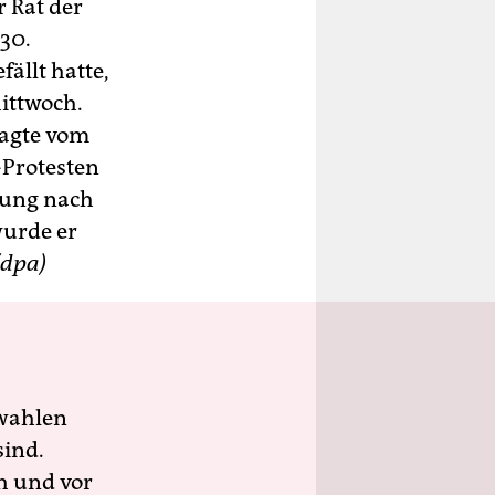
r Rat der
 30.
fällt hatte,
ittwoch.
lagte vom
Protesten
sung nach
wurde er
(dpa)
wahlen
sind.
h und vor