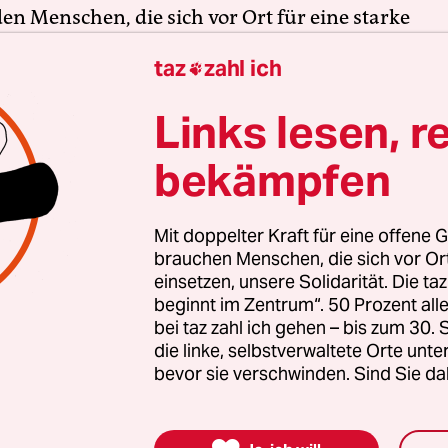
en Menschen, die sich vor Ort für eine starke
schaft einsetzen. Die taz kooperiert deshalb mit "A
taz
zahl ich

 Zentrum". Die Kampagne unterstützt bundesweit
altete Orte und baut einen solidarischen Fonds f
Links lesen, r
Erhalt auf. Eine offene Gesellschaft braucht gute
en Journalismus – und zivilgesellschaftliches E
bekämpfen
 auch? Dann machen Sie mit und unterstützen Si
Mit doppelter Kraft für eine offene G
brauchen Menschen, die sich vor O
einsetzen, unsere Solidarität. Die ta
nterstützen
beginnt im Zentrum“. 50 Prozent a
bei taz zahl ich gehen – bis zum 30
die linke, selbstverwaltete Orte unte
bevor sie verschwinden. Sind Sie da
itung