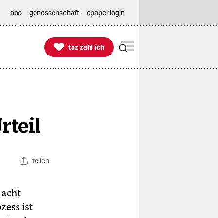
abo
genossenschaft
epaper login

taz zahl ich
taz zahl ich
rteil
teilen
 acht
zess ist