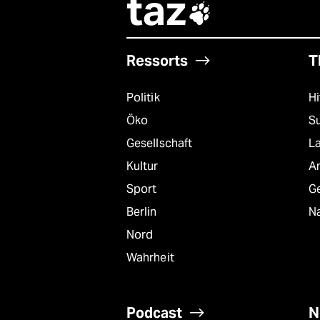
taz

Ressorts
T
Politik
Hi
Öko
S
Gesellschaft
L
Kultur
A
Sport
G
Berlin
Na
Nord
Wahrheit
Podcast
N