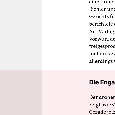
berlin
eine Unter
Richter und
nord
Gerichts fü
wahrheit
berichtete
Am Vortag 
verlag
Vorwurf d
verlag
freigespro
mehr als z
veranstaltungen
allerdings
shop
fragen & hilfe
Die Enga
unterstützen
abo
Der drohe
zeigt, wie
genossenschaft
Gerade jet