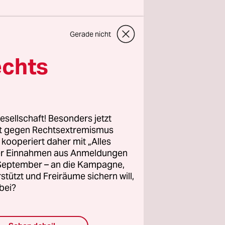
lles
Gerade nicht
 linke,
ür deren
echts
n, frei
ngagement.
e unsere
esellschaft! Besonders jetzt
rt gegen Rechtsextremismus
z kooperiert daher mit „Alles
ller Einnahmen aus Anmeldungen
. September – an die Kampagne,
rstützt und Freiräume sichern will,
bei?
vom
21.02.2020
10