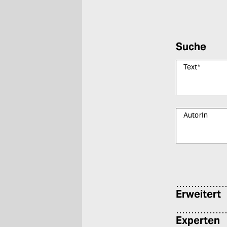
Suche
Text
*
AutorIn
Bitte füllen Sie
Erweitert
Experten