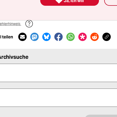

Ja, ich will
725 Zeichen
ehlerhinweis
 teilen
Archivsuche
 alle Pflichtfelder (*) aus, um fortfahren zu können.