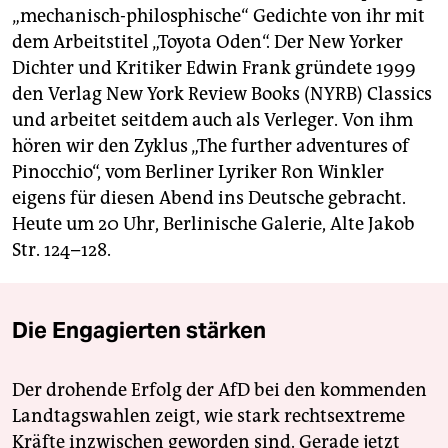
berlin
„mechanisch-philosphische“ Gedichte von ihr mit
dem Arbeitstitel „Toyota Oden“. Der New Yorker
nord
Dichter und Kritiker Edwin Frank gründete 1999
wahrheit
den Verlag New York Review Books (NYRB) Classics
und arbeitet seitdem auch als Verleger. Von ihm
verlag
hören wir den Zyklus „The further adventures of
Pinocchio“, vom Berliner Lyriker Ron Winkler
verlag
eigens für diesen Abend ins Deutsche gebracht.
veranstaltungen
Heute um 20 Uhr, Berlinische Galerie, Alte Jakob
Str. 124–128.
shop
fragen & hilfe
Die Engagierten stärken
unterstützen
abo
Der drohende Erfolg der AfD bei den kommenden
genossenschaft
Landtagswahlen zeigt, wie stark rechtsextreme
Kräfte inzwischen geworden sind. Gerade jetzt