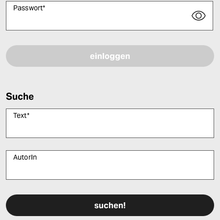
Passwort
*
Bitte füllen Sie alle Pflichtfelder (*) aus, um fortfahren zu können.
Suche
Text
*
AutorIn
Bitte füllen Sie alle Pflichtfelder (*) aus, um fortfahren zu können.