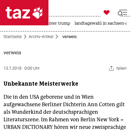

taz zahl ich
nahost-konflikt
usa unter trump
landtagswahl in sachsen-an

taz zahl ich
Startseite
Archiv-Artikel
verweis:
taz zahl ich
themen
verweis
politik
13.7.2018
0:00 Uhr
teilen
öko
Unbekannte Meisterwerke
gesellschaft
Die in den USA geborene und in Wien
kultur
aufgewachsene Berliner Dichterin Ann Cotten gilt
als Wunderkind der deutschsprachigen
sport
Literaturszene. Im Rahmen von Berlin New York =
URBAN DICTIONARY hören wir neue zweisprachige