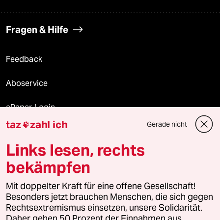
Fragen & Hilfe
Feedback
Aboservice
ePaper Login
taz
zahl ich
Gerade nicht

Downloads für Abonnierende
Links lesen, rechts
bekämpfen
© 2026 taz Verlags und Vertriebs GmbH
Mit doppelter Kraft für eine offene Gesellschaft!
Alle Rechte vorbehalten. Bei rechtlichen Fragen oder für Genehmigungen
wenden Sie sich bitte an
lizenzen@taz.de
Besonders jetzt brauchen Menschen, die sich gegen
Rechtsextremismus einsetzen, unsere Solidarität.
Daher gehen 50 Prozent der Einnahmen aus