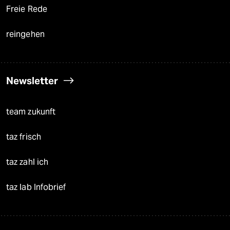
Freie Rede
reingehen
Newsletter
team zukunft
taz frisch
taz zahl ich
taz lab Infobrief