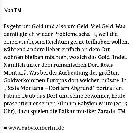
berlin
Von
TM
nord
Es geht um Gold und also um Geld. Viel Geld. Was
wahrheit
damit gleich wieder Probleme schafft, weil die
verlag
einen an diesem Reichtum gerne teilhaben wollen,
während andere lieber einfach an dem Ort
verlag
wohnen bleiben möchten, wo sich das Gold findet.
veranstaltungen
Nämlich unter dem rumänischen Dorf Rosia
Montană. Was bei der Ausbeutung der größten
shop
Goldvorkommen Europas dort weichen müsste. In
fragen & hilfe
„Rosia Montană – Dorf am Abgrund“ porträtiert
Fabian Daub das Dorf und seine Bewohner, heute
unterstützen
präsentiert er seinen Film im Babylon Mitte (20.15
abo
Uhr), dazu spielen die Balkanmusiker Zarada.
TM
genossenschaft
■
www.babylonberlin.de