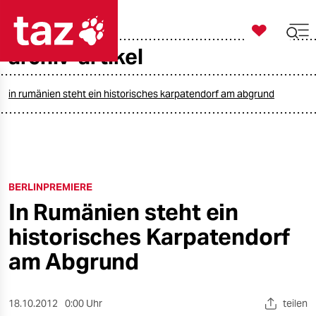

taz zahl ich
archiv-artikel

taz zahl ich
taz zahl ich
in rumänien steht ein historisches karpatendorf am abgrund
themen
politik
BERLINPREMIERE
öko
In Rumänien steht ein
gesellschaft
historisches Karpatendorf
kultur
am Abgrund
sport
18.10.2012
0:00 Uhr
teilen