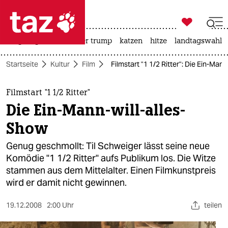

taz zahl ich
bergsteigen
usa unter trump
katzen
hitze
landtagswahl i

taz zahl ich
Startseite
Kultur
Film
Filmstart "1 1/2 Ritter": Die Ein-Man
taz zahl ich
themen
Filmstart "1 1/2 Ritter"
Die Ein-Mann-will-alles-
politik
Show
öko
Genug geschmollt: Til Schweiger lässt seine neue
Komödie "1 1/2 Ritter" aufs Publikum los. Die Witze
gesellschaft
stammen aus dem Mittelalter. Einen Filmkunstpreis
wird er damit nicht gewinnen.
kultur
sport
19.12.2008
2:00 Uhr
teilen