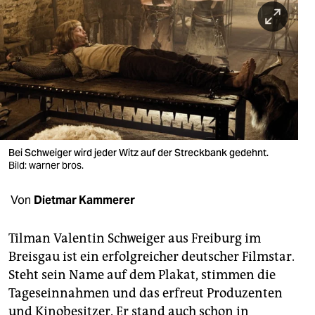
berlin
nord
wahrheit
verlag
verlag
veranstaltungen
Bei Schweiger wird jeder Witz auf der Streckbank gedehnt.
Bild: warner bros.
shop
Von
Dietmar Kammerer
fragen & hilfe
unterstützen
Tilman Valentin Schweiger aus Freiburg im
Breisgau ist ein erfolgreicher deutscher Filmstar.
abo
Steht sein Name auf dem Plakat, stimmen die
genossenschaft
Tageseinnahmen und das erfreut Produzenten
und Kinobesitzer. Er stand auch schon in