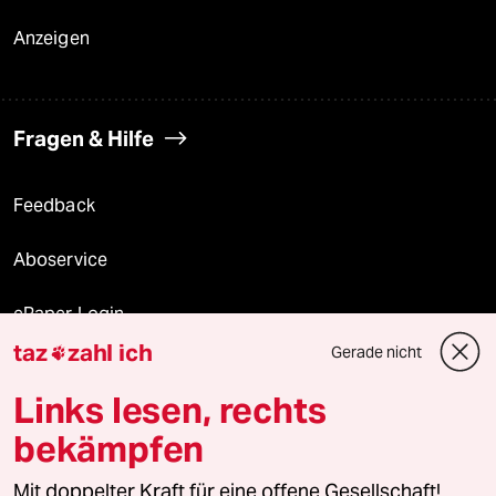
Anzeigen
Fragen & Hilfe
Feedback
Aboservice
ePaper Login
taz
zahl ich
Gerade nicht

Downloads für Abonnierende
Links lesen, rechts
bekämpfen
© 2026 taz Verlags und Vertriebs GmbH
Alle Rechte vorbehalten. Bei rechtlichen Fragen oder für Genehmigungen
Mit doppelter Kraft für eine offene Gesellschaft!