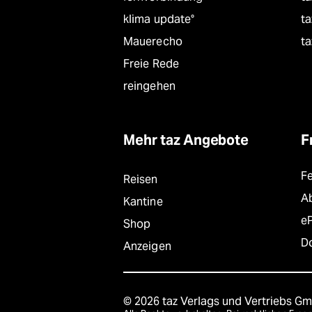
klima update°
ta
Mauerecho
ta
Freie Rede
reingehen
Mehr taz Angebote
F
F
Reisen
A
Kantine
e
Shop
D
Anzeigen
© 2026 taz Verlags und Vertriebs G