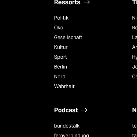
epaper login
Ressorts
T
Politik
N
Öko
R
Gesellschaft
L
Kultur
A
Sport
Hy
Berlin
J
Nord
C
Wahrheit
Podcast
N
bundestalk
t
fernverbindung
ta