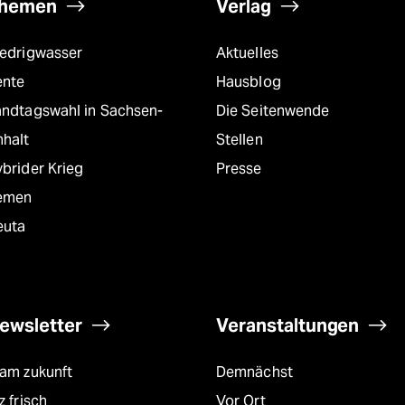
hemen
Verlag
iedrigwasser
Aktuelles
ente
Hausblog
andtagswahl in Sachsen-
Die Seitenwende
nhalt
Stellen
brider Krieg
Presse
emen
euta
ewsletter
Veranstaltungen
eam zukunft
Demnächst
z frisch
Vor Ort