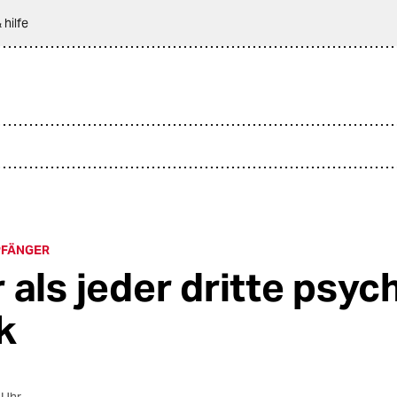
 hilfe
PFÄNGER
 als jeder dritte psyc
k