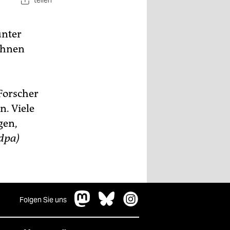
teilen
unter
ihnen
Forscher
. Viele
gen,
dpa)
Folgen Sie uns