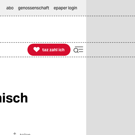
abo
genossenschaft
epaper login

taz zahl ich
taz zahl ich
hisch