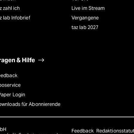
z zahl ich
Live im Stream
z lab Infobrief
Vergangene
taz lab 2027
ragen & Hilfe
eedback
boservice
Paper Login
ownloads für Abonnierende
mbH
Feedback
Redaktionsstatu