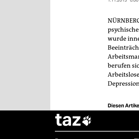
berlin
1.11.2013
0:00
nord
NÜRNBER
wahrheit
psychische
wurde inne
verlag
Beeinträcht
verlag
Arbeitsmar
berufen si
veranstaltungen
Arbeitslos
shop
Depression
fragen & hilfe
unterstützen
Diesen Artikel
taz
abo

genossenschaft