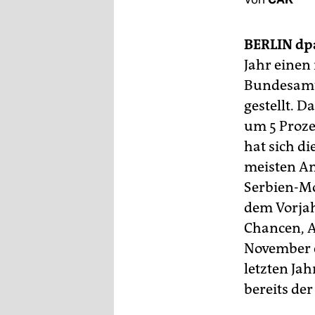
berlin
nord
BERLIN
dp
wahrheit
Jahr einen
Bundesamt 
verlag
gestellt. 
verlag
um 5 Proze
hat sich d
veranstaltungen
meisten An
shop
Serbien-Mo
fragen & hilfe
dem Vorjah
Chancen, A
unterstützen
November e
abo
letzten Jah
bereits der
genossenschaft