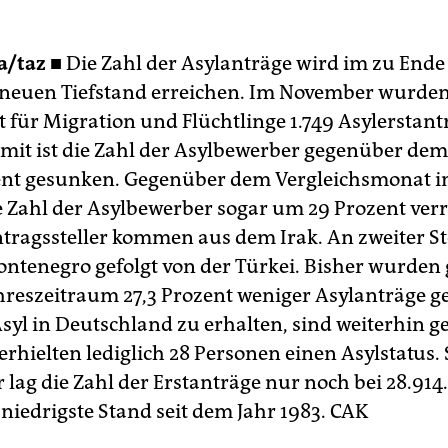
a/taz ■
Die Zahl der Asylanträge wird im zu End
 neuen Tiefstand erreichen. Im November wurde
für Migration und Flüchtlinge 1.749 Asylerstant
Damit ist die Zahl der Asylbewerber gegenüber d
nt gesunken. Gegenüber dem Vergleichsmonat i
ie Zahl der Asylbewerber sogar um 29 Prozent verr
tragssteller kommen aus dem Irak. An zweiter Ste
ntenegro gefolgt von der Türkei. Bisher wurden
reszeitraum 27,3 Prozent weniger Asylanträge ges
syl in Deutschland zu erhalten, sind weiterhin g
rhielten lediglich 28 Personen einen Asylstatus.
r lag die Zahl der Erstanträge nur noch bei 28.914
 niedrigste Stand seit dem Jahr 1983.
CAK