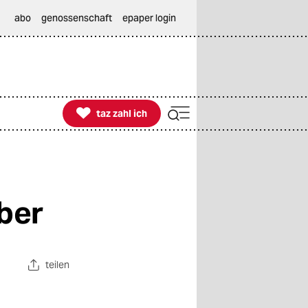
abo
genossenschaft
epaper login

taz zahl ich
taz zahl ich
ber
teilen