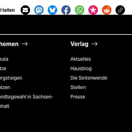
 teilen
hemen
Verlag
euta
Aktuelles
tze
Hausblog
ergsteigen
Die Seitenwende
atzen
Stellen
andtagswahl in Sachsen-
Presse
nhalt