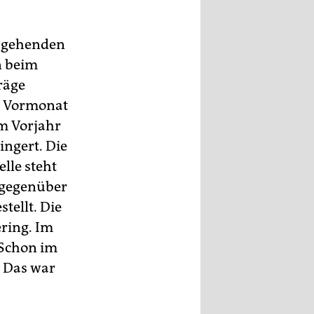
e gehenden
n beim
räge
em Vormonat
m Vorjahr
ingert. Die
lle steht
 gegenüber
tellt. Die
ering. Im
 Schon im
. Das war