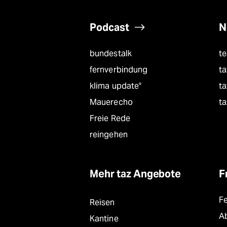
Podcast
N
bundestalk
t
fernverbindung
ta
klima update°
ta
Mauerecho
ta
Freie Rede
reingehen
Mehr taz Angebote
F
F
Reisen
A
Kantine