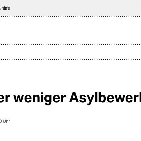
 hilfe
r weniger Asylbewer
0 Uhr