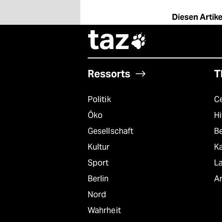
epaper login
Diesen Artikel
taz

Ressorts
T
Politik
C
Öko
Hi
Gesellschaft
B
Kultur
K
Sport
L
Berlin
A
Nord
Wahrheit