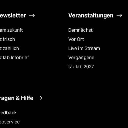
ewsletter
Veranstaltungen
eam zukunft
Demnächst
z frisch
Vor Ort
z zahl ich
Live im Stream
z lab Infobrief
Vergangene
taz lab 2027
ragen & Hilfe
eedback
boservice