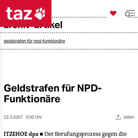

taz zahl ich
archiv-artikel

taz zahl ich
taz zahl ich
geldstrafen für npd-funktionäre
themen
politik
öko
Geldstrafen für NPD-
Funktionäre
gesellschaft
kultur
23.3.2007
0:00 Uhr
teilen
sport
ITZEHOE
dpa ■
Der Berufungsprozess gegen die