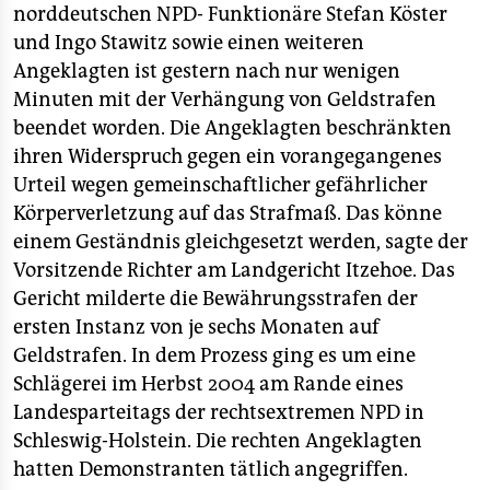
berlin
norddeutschen NPD- Funktionäre Stefan Köster
und Ingo Stawitz sowie einen weiteren
nord
Angeklagten ist gestern nach nur wenigen
wahrheit
Minuten mit der Verhängung von Geldstrafen
beendet worden. Die Angeklagten beschränkten
verlag
ihren Widerspruch gegen ein vorangegangenes
Urteil wegen gemeinschaftlicher gefährlicher
verlag
Körperverletzung auf das Strafmaß. Das könne
veranstaltungen
einem Geständnis gleichgesetzt werden, sagte der
Vorsitzende Richter am Landgericht Itzehoe. Das
shop
Gericht milderte die Bewährungsstrafen der
fragen & hilfe
ersten Instanz von je sechs Monaten auf
Geldstrafen. In dem Prozess ging es um eine
unterstützen
Schlägerei im Herbst 2004 am Rande eines
abo
Landesparteitags der rechtsextremen NPD in
Schleswig-Holstein. Die rechten Angeklagten
genossenschaft
hatten Demonstranten tätlich angegriffen.