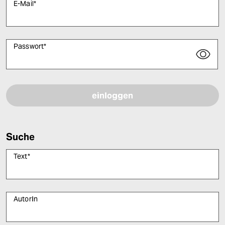
E-Mail
*
Passwort
*
Bitte füllen Sie alle Pflichtfelder (*) aus, um fortfahren zu können.
Suche
Text
*
AutorIn