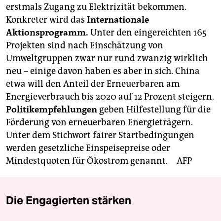
berlin
erstmals Zugang zu Elektrizität bekommen.
Konkreter wird das
Internationale
nord
Aktionsprogramm.
Unter den eingereichten 165
wahrheit
Projekten sind nach Einschätzung von
Umweltgruppen zwar nur rund zwanzig wirklich
verlag
neu – einige davon haben es aber in sich. China
etwa will den Anteil der Erneuerbaren am
verlag
Energieverbrauch bis 2020 auf 12 Prozent steigern.
veranstaltungen
Politikempfehlungen
geben Hilfestellung für die
Förderung von erneuerbaren Energieträgern.
shop
Unter dem Stichwort fairer Startbedingungen
fragen & hilfe
werden gesetzliche Einspeisepreise oder
Mindestquoten für Ökostrom genannt.
AFP
unterstützen
abo
Die Engagierten stärken
genossenschaft