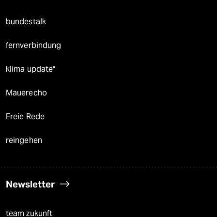
bundestalk
fernverbindung
klima update°
Mauerecho
Freie Rede
reingehen
Newsletter
team zukunft