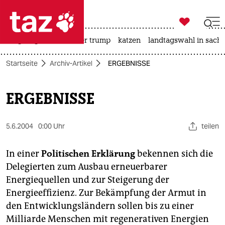

taz zahl ich
bergsteigen
usa unter trump
katzen
landtagswahl in sachs

taz zahl ich
Startseite
Archiv-Artikel
ERGEBNISSE
taz zahl ich
themen
ERGEBNISSE
politik
5.6.2004
0:00 Uhr
teilen
öko
In einer
Politischen Erklärung
bekennen sich die
gesellschaft
Delegierten zum Ausbau erneuerbarer
Energiequellen und zur Steigerung der
kultur
Energieeffizienz. Zur Bekämpfung der Armut in
sport
den Entwicklungsländern sollen bis zu einer
Milliarde Menschen mit regenerativen Energien