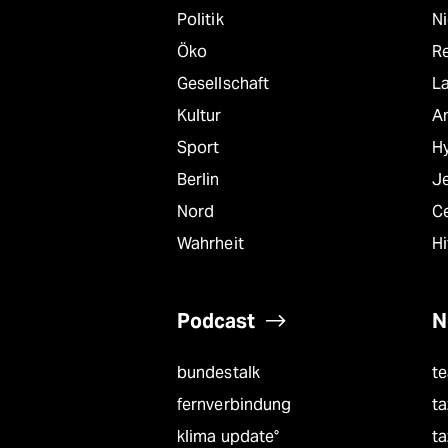
Politik
N
Öko
R
Gesellschaft
L
Kultur
A
Sport
Hy
Berlin
J
Nord
C
Wahrheit
Hi
Podcast
N
bundestalk
t
fernverbindung
ta
klima update°
ta