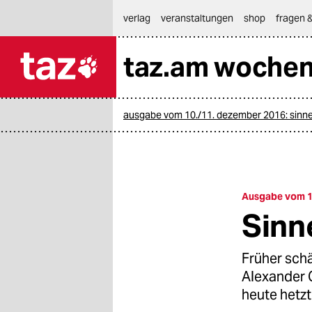
hautnavigation anspringen
hauptinhalt anspringen
footer anspringen
verlag
veranstaltungen
shop
fragen &
taz.am woche

taz zahl ich
taz zahl ich
ausgabe vom 10./11. dezember 2016: sinne
themen
politik
öko
Ausgabe vom 1
Sinn
gesellschaft
kultur
Früher schä
Alexander G
sport
heute hetzt