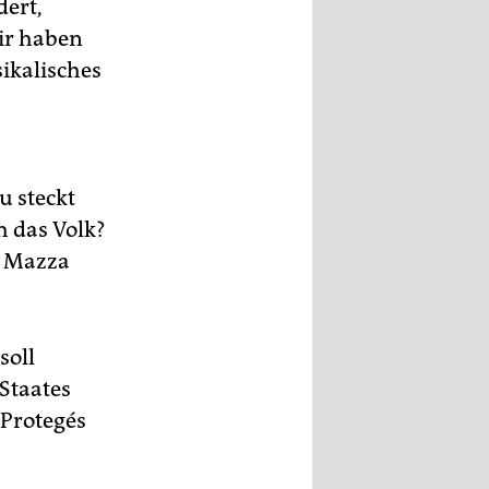
dert,
Wir haben
sikalisches
u steckt
h das Volk?
e Mazza
soll
Staates
 Protegés