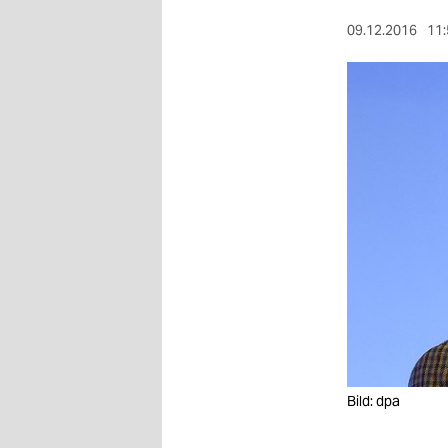
berlin
09.12.2016
11:
nord
wahrheit
verlag
verlag
veranstaltungen
shop
fragen & hilfe
unterstützen
abo
Bild: dpa
genossenschaft