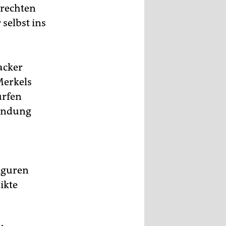
 rechten
 selbst ins
acker
Merkels
ürfen
kundung
Figuren
ikte