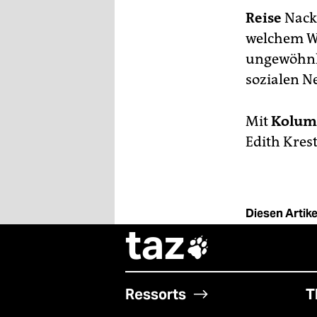
Reise
Nackt
welchem W
ungewöhnli
sozialen N
Mit
Kolum
Edith Kres
Diesen Artikel
taz

Ressorts
T