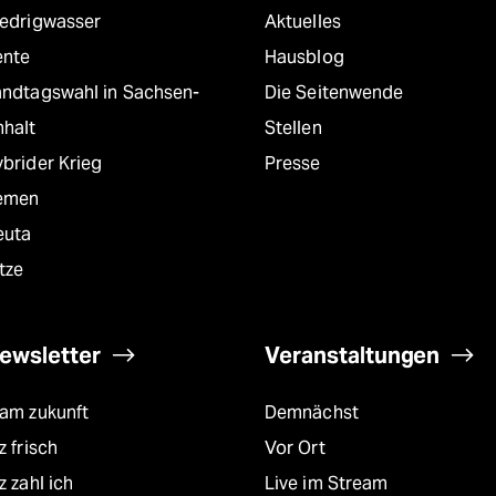
iedrigwasser
Aktuelles
ente
Hausblog
andtagswahl in Sachsen-
Die Seitenwende
nhalt
Stellen
brider Krieg
Presse
emen
euta
tze
ewsletter
Veranstaltungen
eam zukunft
Demnächst
z frisch
Vor Ort
z zahl ich
Live im Stream