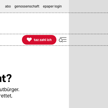
abo
genossenschaft
epaper login

taz zahl ich
taz zahl ich
ht?
Wutbürger.
ettet,