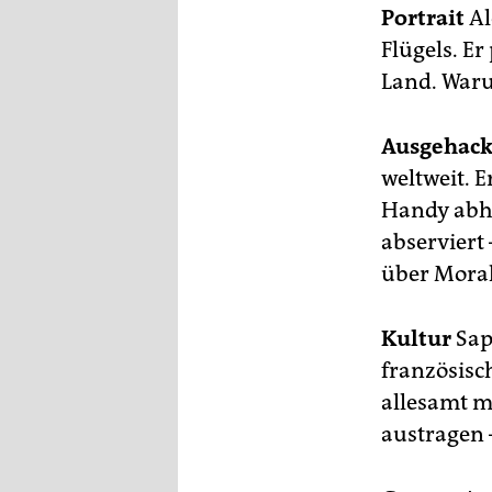
epaper login
Portrait
Al
Flügels. Er
Land. Warum
Ausgehack
weltweit. 
Handy abh
abserviert
über Moral
Kultur
Sap
französisc
allesamt mi
austragen 