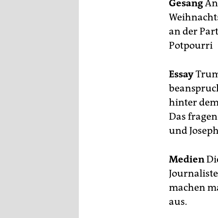
Gesang
An
Weihnachts
an der Part
Potpourri
Essay
Trump
beanspruch
hinter dem
Das fragen
und Joseph
Medien
Di
Journalist
machen man
aus.