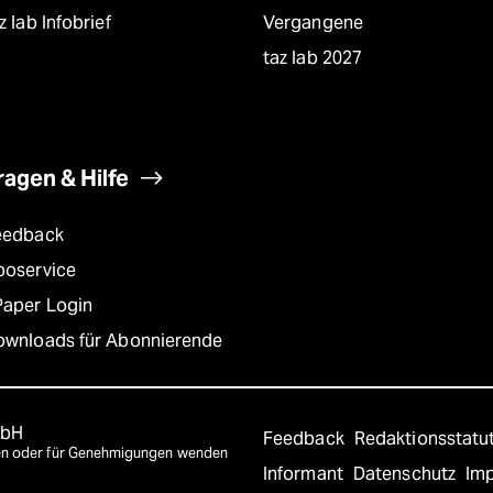
z lab Infobrief
Vergangene
taz lab 2027
ragen & Hilfe
eedback
boservice
Paper Login
ownloads für Abonnierende
mbH
Feedback
Redaktionsstatu
agen oder für Genehmigungen wenden
Informant
Datenschutz
Im