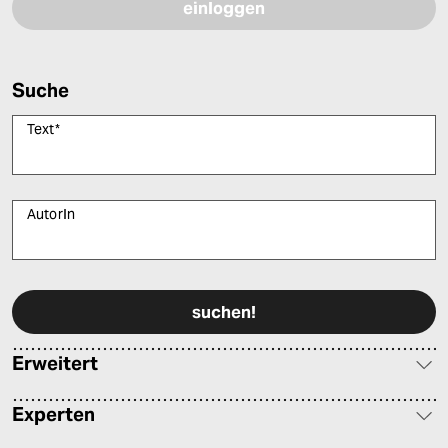
Suche
Text
*
AutorIn
Bitte füllen Sie alle Pflichtfelder (*) aus, um fortfahren zu können.
Erweitert
Experten