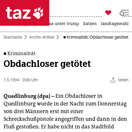

taz zahl ich
hitze
bergsteigen
usa unter trump
katzen
landtagswahl i

taz zahl ich
Startseite
Archiv-Artikel
■ Kriminalität: Obdachloser getötet
taz zahl ich
themen
■ Kriminalität
Obdachloser getötet
politik
öko
7.5.1994
0:00 Uhr
teilen
gesellschaft
Quedlinburg (dpa) –
Ein Obdachloser in
Quedlinburg wurde in der Nacht zum Donnerstag
kultur
von drei Männern erst mit einer
Schreckschußpistole angegriffen und dann in den
sport
Fluß gestoßen. Er habe nicht in das Stadtbild