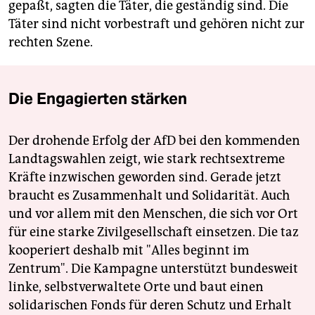
berlin
gepaßt, sagten die Täter, die geständig sind. Die
Täter sind nicht vorbestraft und gehören nicht zur
nord
rechten Szene.
wahrheit
verlag
Die Engagierten stärken
verlag
Der drohende Erfolg der AfD bei den kommenden
veranstaltungen
Landtagswahlen zeigt, wie stark rechtsextreme
Kräfte inzwischen geworden sind. Gerade jetzt
shop
braucht es Zusammenhalt und Solidarität. Auch
fragen & hilfe
und vor allem mit den Menschen, die sich vor Ort
für eine starke Zivilgesellschaft einsetzen. Die taz
unterstützen
kooperiert deshalb mit "Alles beginnt im
abo
Zentrum". Die Kampagne unterstützt bundesweit
linke, selbstverwaltete Orte und baut einen
genossenschaft
solidarischen Fonds für deren Schutz und Erhalt