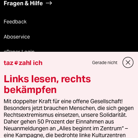
Fragen & Hilfe
Feedback
Aboservice
ePaper Login
taz
zahl ich
Gerade nicht

Downloads für Abonnierende
Links lesen, rechts
bekämpfen
© 2026 taz Verlags und Vertriebs GmbH
Mit doppelter Kraft für eine offene Gesellschaft!
Alle Rechte vorbehalten. Bei rechtlichen Fragen oder für Genehmigungen
wenden Sie sich bitte an
lizenzen@taz.de
Besonders jetzt brauchen Menschen, die sich gegen
Rechtsextremismus einsetzen, unsere Solidarität.
Daher gehen 50 Prozent der Einnahmen aus
Feedback
Redaktionsstatut
Kommune-Richtlinien
KI-
Neuanmeldungen an „Alles beginnt im Zentrum“ –
eine Kampagne, die bedrohte linke Kulturzentren