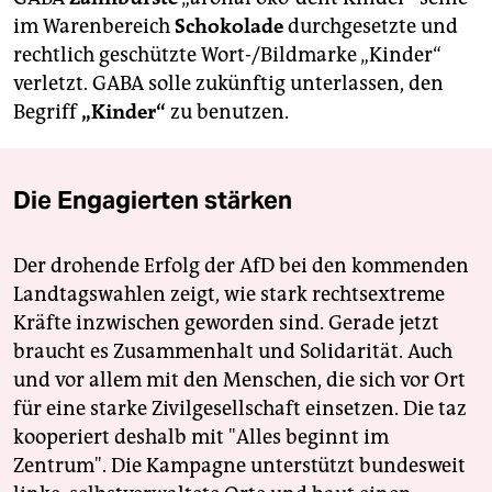
berlin
im Warenbereich
Schokolade
durchgesetzte und
nord
rechtlich geschützte Wort-/Bildmarke „Kinder“
verletzt. GABA solle zukünftig unterlassen, den
wahrheit
Begriff
„Kinder“
zu benutzen.
verlag
verlag
Die Engagierten stärken
veranstaltungen
Der drohende Erfolg der AfD bei den kommenden
shop
Landtagswahlen zeigt, wie stark rechtsextreme
fragen & hilfe
Kräfte inzwischen geworden sind. Gerade jetzt
braucht es Zusammenhalt und Solidarität. Auch
unterstützen
und vor allem mit den Menschen, die sich vor Ort
für eine starke Zivilgesellschaft einsetzen. Die taz
abo
kooperiert deshalb mit "Alles beginnt im
genossenschaft
Zentrum". Die Kampagne unterstützt bundesweit