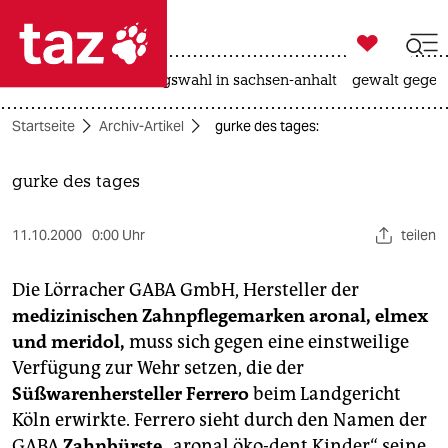

taz zahl ich
hitze
surfen
landtagswahl in sachsen-anhalt
gewalt gegen

taz zahl ich
Startseite
Archiv-Artikel
gurke des tages:
taz zahl ich
themen
gurke des tages
politik
11.10.2000
0:00 Uhr
teilen
öko
Die Lörracher GABA GmbH, Hersteller der
gesellschaft
medizinischen Zahnpflegemarken aronal, elmex
und meridol,
muss sich gegen eine einstweilige
kultur
Verfügung zur Wehr setzen, die der
Süßwarenhersteller Ferrero
beim Landgericht
sport
Köln erwirkte. Ferrero sieht durch den Namen der
GABA
Zahnbürste
„aronal öko-dent Kinder“ seine