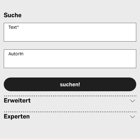
Suche
Text
*
AutorIn
Bitte füllen Sie alle Pflichtfelder (*) aus, um fortfahren zu können.
Erweitert
Experten