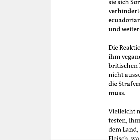
berlin
sie sich S
verhindert
nord
ecuadorian
wahrheit
und weiter
verlag
Die Reaktio
verlag
ihm vegane
britischen
veranstaltungen
nicht aus
shop
die Strafv
fragen & hilfe
muss.
unterstützen
Vielleicht
abo
testen, ih
dem Land, 
genossenschaft
Fleisch, wa