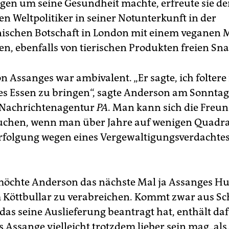
orgen um seine Gesundheit machte, erfreute sie d
en Weltpolitiker in seiner Notunterkunft in der
ischen Botschaft in London mit einem veganen 
en, ebenfalls von tierischen Produkten freien Sna
n Assanges war ambivalent. „Er sagte, ich foltere
s Essen zu bringen“, sagte Anderson am Sonntag
 Nachrichtenagentur
PA
. Man kann sich die Freun
suchen, wenn man über Jahre auf wenigen Quadr
erfolgung wegen eines Vergewaltigungsverdachtes
 möchte Anderson das nächste Mal ja Assanges 
m Köttbullar zu verabreichen. Kommt zwar aus S
das seine Auslieferung beantragt hat, enthält da
s Assange vielleicht trotzdem lieber sein mag, als