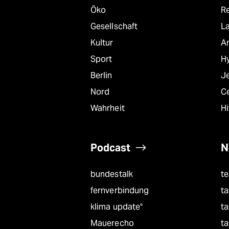
Öko
R
Gesellschaft
L
Kultur
A
Sport
Hy
Berlin
J
Nord
C
Wahrheit
Hi
Podcast
N
bundestalk
t
fernverbindung
ta
klima update°
ta
Mauerecho
ta