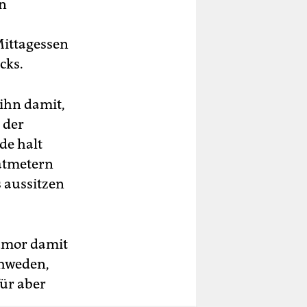
en
Mittagessen
cks.
 ihn damit,
 der
de halt
atmetern
 aussitzen
Humor damit
chweden,
für aber