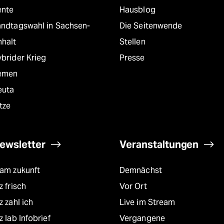
ente
Hausblog
andtagswahl in Sachsen-
Die Seitenwende
nhalt
Stellen
brider Krieg
Presse
emen
euta
tze
ewsletter
Veranstaltungen
eam zukunft
Demnächst
z frisch
Vor Ort
z zahl ich
Live im Stream
z lab Infobrief
Vergangene