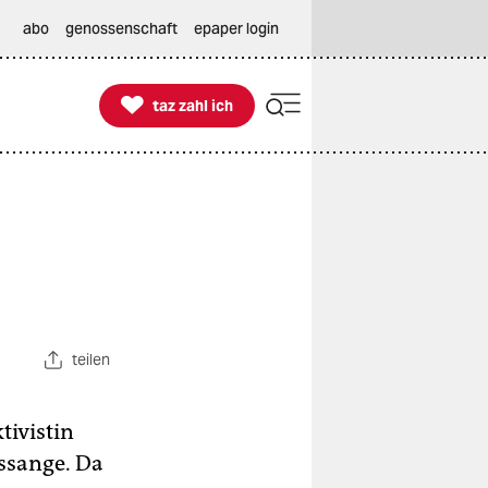
abo
genossenschaft
epaper login

taz zahl ich
taz zahl ich
teilen
tivistin
Assange. Da