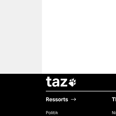
taz

Ressorts
T
Politik
N