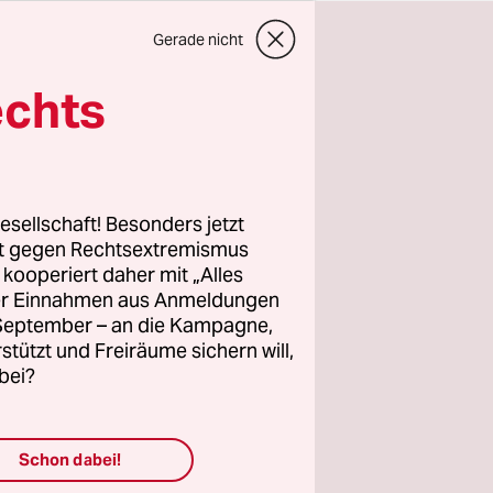
Gerade nicht
echts
wahlen
sind.
esellschaft! Besonders jetzt
h und vor
rt gegen Rechtsextremismus
z kooperiert daher mit „Alles
ller Einnahmen aus Anmeldungen
lles
. September – an die Kampagne,
 linke,
rstützt und Freiräume sichern will,
ür deren
bei?
n, frei
ngagement.
Schon dabei!
e unsere