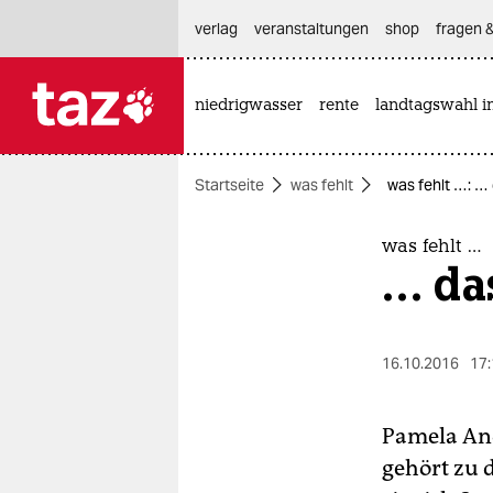
hautnavigation anspringen
hauptinhalt anspringen
footer anspringen
verlag
veranstaltungen
shop
fragen &
niedrigwasser
rente
landtagswahl i

taz zahl ich
taz zahl ich
Startseite
was fehlt
was fehlt …: … 
themen
politik
was fehlt …
… das
öko
gesellschaft
16.10.2016
17:
kultur
Pamela And
sport
gehört zu 