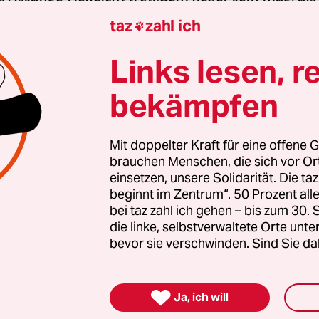
ing mit veganen Smoothies.
(taz)
taz
zahl ich

Links lesen, r
gierten stärken
bekämpfen
nde Erfolg der AfD bei den kommenden Landtags
 stark rechtsextreme Kräfte inzwischen geworden 
Mit doppelter Kraft für eine offene G
zt braucht es Zusammenhalt und Solidarität. Auc
brauchen Menschen, die sich vor O
einsetzen, unsere Solidarität. Die ta
en Menschen, die sich vor Ort für eine starke
beginnt im Zentrum“. 50 Prozent a
schaft einsetzen. Die taz kooperiert deshalb mit "A
bei taz zahl ich gehen – bis zum 30
 Zentrum". Die Kampagne unterstützt bundesweit
die linke, selbstverwaltete Orte unte
altete Orte und baut einen solidarischen Fonds f
bevor sie verschwinden. Sind Sie da
Erhalt auf. Eine offene Gesellschaft braucht gute
en Journalismus – und zivilgesellschaftliches E

Ja, ich will
 auch? Dann machen Sie mit und unterstützen Si