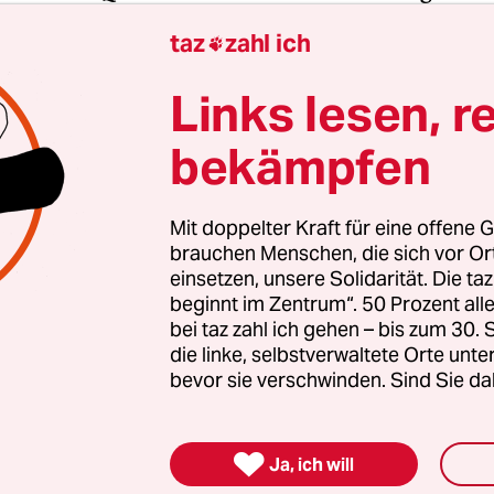
te:
taz
zahl ich

zurück zum Pimpf. (
sb
)
Links lesen, r
bekämpfen
gierten stärken
Mit doppelter Kraft für eine offene G
nde Erfolg der AfD bei den kommenden Landtags
brauchen Menschen, die sich vor O
 stark rechtsextreme Kräfte inzwischen geworden 
einsetzen, unsere Solidarität. Die ta
beginnt im Zentrum“. 50 Prozent a
zt braucht es Zusammenhalt und Solidarität. Auc
bei taz zahl ich gehen – bis zum 30
en Menschen, die sich vor Ort für eine starke
die linke, selbstverwaltete Orte unte
schaft einsetzen. Die taz kooperiert deshalb mit "A
bevor sie verschwinden. Sind Sie da
 Zentrum". Die Kampagne unterstützt bundesweit
altete Orte und baut einen solidarischen Fonds f

Erhalt auf. Eine offene Gesellschaft braucht gute
Ja, ich will