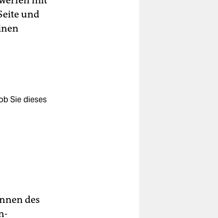
werfen mit
Seite und
einen
ob Sie dieses
innen des
n-