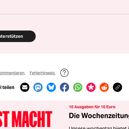
en Journalismus – und zivilgesellschaftliches E
 auch? Dann machen Sie mit und unterstützen Si
nterstützen
ommentieren
Fehlerhinweis
 teilen
10 Ausgaben für 10 Euro
Die Wochenzeitung
Unsere wochentaz bietet