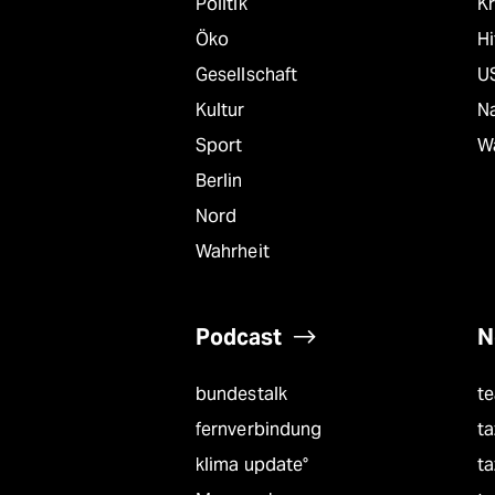
Politik
Kr
Öko
Hi
Gesellschaft
U
Kultur
Na
Sport
W
Berlin
Nord
Wahrheit
Podcast
N
bundestalk
t
fernverbindung
ta
klima update°
ta