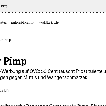
 hilfe
aten
nahost-konflikt
waldbrände
 der Pimp
er Pimp
g-Werbung auf QVC: 50 Cent tauscht Prostituierte 
gen gegen Muttis und Wangenschmatzer.
02 Uhr