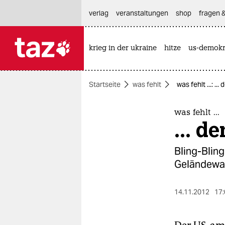
hautnavigation anspringen
hauptinhalt anspringen
footer anspringen
verlag
veranstaltungen
shop
fragen &
krieg in der ukraine
hitze
us-demokr

taz zahl ich
taz zahl ich
Startseite
was fehlt
was fehlt ...: ...
themen
politik
was fehlt ...
... d
öko
Bling-Blin
gesellschaft
Geländewa
kultur
14.11.2012
17:
sport