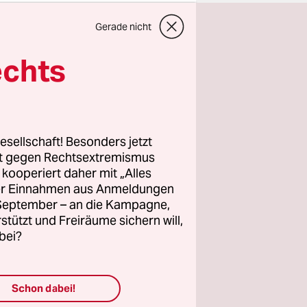
Gerade nicht
echts
esellschaft! Besonders jetzt
wahlen
rt gegen Rechtsextremismus
sind.
z kooperiert daher mit „Alles
ller Einnahmen aus Anmeldungen
h und vor
. September – an die Kampagne,
rstützt und Freiräume sichern will,
lles
bei?
 linke,
ür deren
n, frei
Schon dabei!