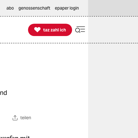
abo
genossenschaft
epaper login

taz zahl ich
taz zahl ich
und
teilen