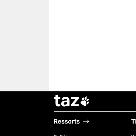
taz

Ressorts
T