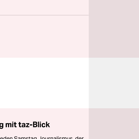
ngagement.
e unsere
 mit taz-Blick
 jeden Samstag Journalismus, der