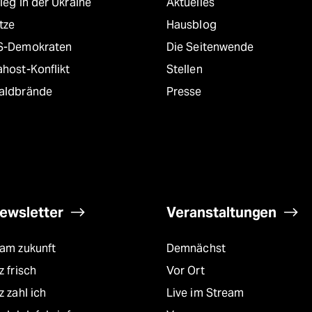
ieg in der Ukraine
Aktuelles
tze
Hausblog
S-Demokraten
Die Seitenwende
host-Konflikt
Stellen
aldbrände
Presse
ewsletter
Veranstaltungen
eam zukunft
Demnächst
z frisch
Vor Ort
z zahl ich
Live im Stream