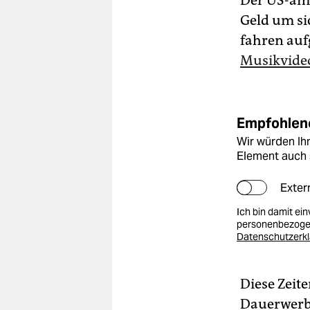
Der US-ame
berlin
Geld um si
nord
fahren auf
Musikvide
wahrheit
verlag
Empfohlene
verlag
Wir würden Ihn
veranstaltungen
Element auch 
shop
Exter
fragen & hilfe
Ich bin damit ei
personenbezogen
unterstützen
Datenschutzerk
abo
Diese Zeit
genossenschaft
Dauerwerb