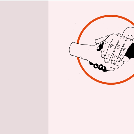
epaper login
Komplimen
Vom Pimp 
Die Enga
Der drohe
zeigt, wie
Gerade jet
allem mit d
Zivilgesell
beginnt im
selbstverw
Schutz und 