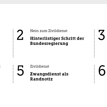
2
3
Nein zum Zivildienst
Hinterlistiger Schritt der
Bundesregierung
5
6
d
Zivildienst
Zwangsdienst als
Randnotiz