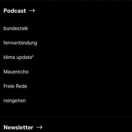
Podcast
bundestalk
fernverbindung
klima update°
Mauerecho
Freie Rede
reingehen
Newsletter