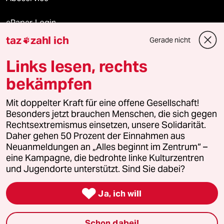
ePaper Login
taz
zahl ich
Gerade nicht

Downloads für Abonnierende
Links lesen, rechts
bekämpfen
© 2026 taz Verlags und Vertriebs GmbH
Mit doppelter Kraft für eine offene Gesellschaft!
Alle Rechte vorbehalten. Bei rechtlichen Fragen oder für Genehmigungen
wenden Sie sich bitte an
lizenzen@taz.de
Besonders jetzt brauchen Menschen, die sich gegen
Rechtsextremismus einsetzen, unsere Solidarität.
Daher gehen 50 Prozent der Einnahmen aus
Feedback
Redaktionsstatut
Kommune-Richtlinien
KI-
Neuanmeldungen an „Alles beginnt im Zentrum“ –
eine Kampagne, die bedrohte linke Kulturzentren
Leitlinie
Informant
Datenschutz
Impressum
AGB
und Jugendorte unterstützt. Sind Sie dabei?
Seitenwende
Einwilligungen widerrufen (Ads)

Ja, ich will
Schon dabei!