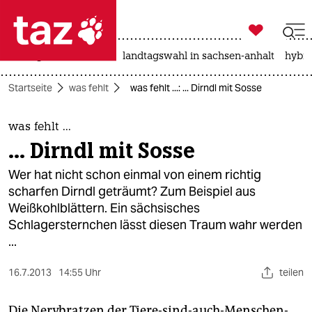

taz zahl ich
niedrigwasser
rente
landtagswahl in sachsen-anhalt
hybri

taz zahl ich
Startseite
was fehlt
was fehlt ...: ... Dirndl mit Sosse
taz zahl ich
themen
was fehlt ...
... Dirndl mit Sosse
politik
Wer hat nicht schon einmal von einem richtig
öko
scharfen Dirndl geträumt? Zum Beispiel aus
Weißkohlblättern. Ein sächsisches
gesellschaft
Schlagersternchen lässt diesen Traum wahr werden
...
kultur
16.7.2013
14:55 Uhr
teilen
sport
Die Nervbratzen der Tiere-sind-auch-Menschen-