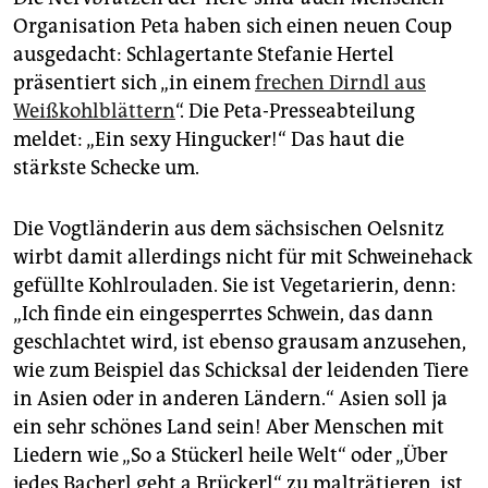
berlin
Organisation Peta haben sich einen neuen Coup
nord
ausgedacht: Schlagertante Stefanie Hertel
präsentiert sich „in einem
frechen Dirndl aus
wahrheit
Weißkohlblättern
“. Die Peta-Presseabteilung
meldet: „Ein sexy Hingucker!“ Das haut die
verlag
stärkste Schecke um.
verlag
Die Vogtländerin aus dem sächsischen Oelsnitz
veranstaltungen
wirbt damit allerdings nicht für mit Schweinehack
shop
gefüllte Kohlrouladen. Sie ist Vegetarierin, denn:
„Ich finde ein eingesperrtes Schwein, das dann
fragen & hilfe
geschlachtet wird, ist ebenso grausam anzusehen,
unterstützen
wie zum Beispiel das Schicksal der leidenden Tiere
in Asien oder in anderen Ländern.“ Asien soll ja
abo
ein sehr schönes Land sein! Aber Menschen mit
genossenschaft
Liedern wie „So a Stückerl heile Welt“ oder „Über
jedes Bacherl geht a Brückerl“ zu malträtieren, ist