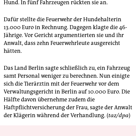
berlin
Hund. In fünf Fahrzeugen rückten sie an.
nord
Dafür stellte die Feuerwehr der Hundehalterin
wahrheit
13.000 Euro in Rechnung. Dagegen klagte die 46-
Jährige. Vor Gericht argumentierten sie und ihr
verlag
Anwalt, dass zehn Feuerwehrleute ausgereicht
hätten.
verlag
veranstaltungen
Das Land Berlin sagte schließlich zu, ein Fahrzeug
samt Personal weniger zu berechnen. Nun einigte
shop
sich die Tierärztin mit der Feuerwehr vor dem
fragen & hilfe
Verwaltungsgericht in Berlin auf 10.000 Euro. Die
Hälfte davon übernehme zudem die
unterstützen
Haftpflichtversicherung der Frau, sagte der Anwalt
abo
der Klägerin während der Verhandlung. (
taz/dpa
)
genossenschaft