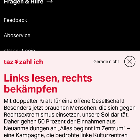
Fragen & Hilfe
Feedback
Aboservice
ePaper Login
taz
zahl ich
Gerade nicht

Downloads für Abonnierende
Links lesen, rechts
bekämpfen
© 2026 taz Verlags und Vertriebs GmbH
Mit doppelter Kraft für eine offene Gesellschaft!
Alle Rechte vorbehalten. Bei rechtlichen Fragen oder für Genehmigungen
wenden Sie sich bitte an
lizenzen@taz.de
Besonders jetzt brauchen Menschen, die sich gegen
Rechtsextremismus einsetzen, unsere Solidarität.
Daher gehen 50 Prozent der Einnahmen aus
Feedback
Redaktionsstatut
Kommune-Richtlinien
KI-
Neuanmeldungen an „Alles beginnt im Zentrum“ –
eine Kampagne, die bedrohte linke Kulturzentren
Leitlinie
Informant
Datenschutz
Impressum
AGB