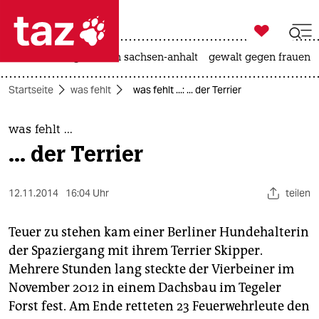

taz zahl ich
hitze
landtagswahl in sachsen-anhalt
gewalt gegen frauen

taz zahl ich
Startseite
was fehlt
was fehlt ...: ... der Terrier
taz zahl ich
themen
was fehlt ...
... der Terrier
politik
öko
12.11.2014
16:04 Uhr
teilen
gesellschaft
Teuer zu stehen kam einer Berliner Hundehalterin
der Spaziergang mit ihrem Terrier Skipper.
kultur
Mehrere Stunden lang steckte der Vierbeiner im
November 2012 in einem Dachsbau im Tegeler
sport
Forst fest. Am Ende retteten 23 Feuerwehrleute den