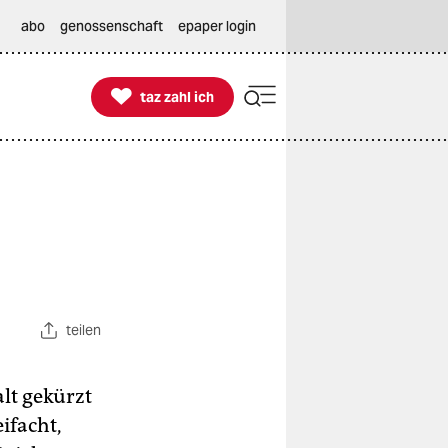
abo
genossenschaft
epaper login

taz zahl ich
taz zahl ich
teilen
lt gekürzt
ifacht,