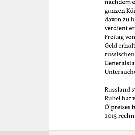
berlin
nachdem er
ganzen Kür
nord
davon zu ha
wahrheit
verdient e
Freitag vo
verlag
Geld erhal
verlag
russischen
Generalsta
veranstaltungen
Untersuchu
shop
fragen & hilfe
Russland st
Rubel hat 
unterstützen
Ölpreises b
abo
2015 rechn
genossenschaft
Da muss so