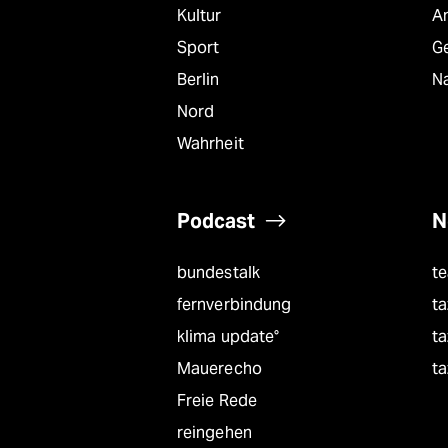
Kultur
A
Sport
G
Berlin
Na
Nord
Wahrheit
Podcast
N
bundestalk
t
fernverbindung
ta
klima update°
ta
Mauerecho
ta
Freie Rede
reingehen