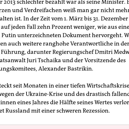
 2013 schlechter bezahlt war als seine Minister.
zen und Verdreifachen weiß man gar nicht mehr
lten ist. In der Zeit vom 1. März bis 31. Dezember
r auf jeden Fall zehn Prozent weniger, wie aus ei
n Putin unterzeichneten Dokument hervorgeht. 
ten auch weitere ranghohe Verantwortliche in de
 Führung, darunter Regierungschef Dmitri Med
atsanwalt Juri Tschaika und der Vorsitzende des
ngskomitees, Alexander Bastrikin.
eckt seit Monaten in einer tiefen Wirtschaftskrise
wegen der Ukraine-Krise und des drastisch fallen
innen eines Jahres die Hälfte seines Wertes verlo
et Russland mit einer schweren Rezession.
gar der Präsident ein bisschen zurückstecken.
(a