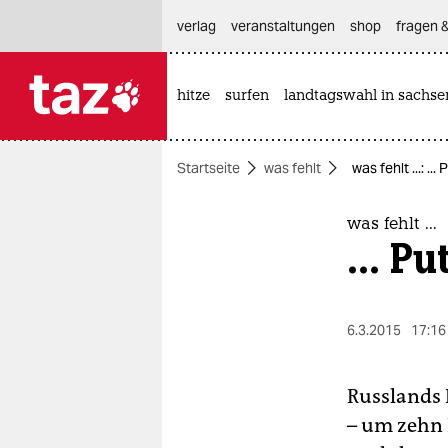
hautnavigation anspringen
hauptinhalt anspringen
footer anspringen
verlag
veranstaltungen
shop
fragen &
hitze
surfen
landtagswahl in sachse

taz zahl ich
taz zahl ich
Startseite
was fehlt
was fehlt ...: ..
themen
politik
was fehlt ...
... P
öko
gesellschaft
6.3.2015
17:16
kultur
Russlands 
sport
– um zehn 