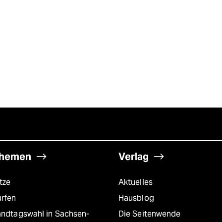
hemen
Verlag
tze
Aktuelles
urfen
Hausblog
andtagswahl in Sachsen-
Die Seitenwende