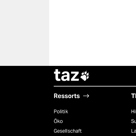
taz

Ressorts
T
Politik
Hi
Öko
S
Gesellschaft
L