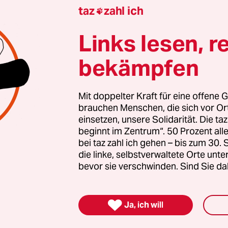
taz
zahl ich

Links lesen, r
gierten stärken
bekämpfen
nde Erfolg der AfD bei den kommenden Landtags
 stark rechtsextreme Kräfte inzwischen geworden 
Mit doppelter Kraft für eine offene G
zt braucht es Zusammenhalt und Solidarität. Auc
brauchen Menschen, die sich vor O
en Menschen, die sich vor Ort für eine starke
einsetzen, unsere Solidarität. Die ta
schaft einsetzen. Die taz kooperiert deshalb mit "A
beginnt im Zentrum“. 50 Prozent a
 Zentrum". Die Kampagne unterstützt bundesweit
bei taz zahl ich gehen – bis zum 30
die linke, selbstverwaltete Orte unte
altete Orte und baut einen solidarischen Fonds f
bevor sie verschwinden. Sind Sie da
Erhalt auf. Eine offene Gesellschaft braucht gute
en Journalismus – und zivilgesellschaftliches E
 auch? Dann machen Sie mit und unterstützen Si

Ja, ich will