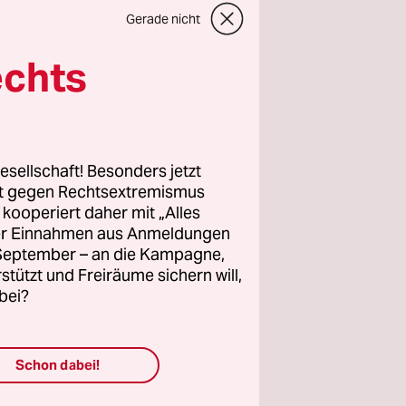
Gerade nicht
echts
wahlen
sind.
esellschaft! Besonders jetzt
h und vor
rt gegen Rechtsextremismus
z kooperiert daher mit „Alles
lles
ller Einnahmen aus Anmeldungen
 linke,
. September – an die Kampagne,
rstützt und Freiräume sichern will,
ür deren
bei?
n, frei
ngagement.
e unsere
Schon dabei!