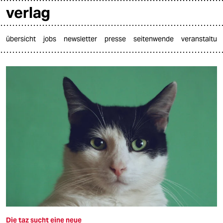
verlag
übersicht
jobs
newsletter
presse
seitenwende
veranstaltun

taz zahl ich
taz zahl ich
themen
politik
öko
gesellschaft
kultur
sport
Die taz sucht eine neue