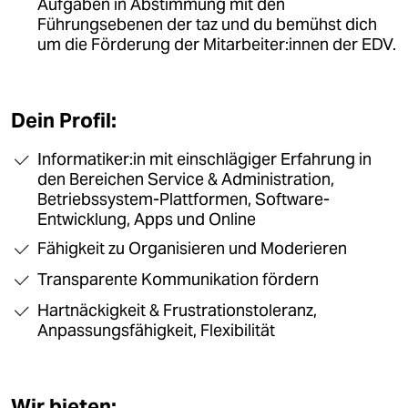
Aufgaben in Abstimmung mit den
von Konzernabhängigkeiten. Diese
Führungsebenen der taz und du bemühst dich
Unabhängigkeit wollen wir bewahren –
um die Förderung der Mitarbeiter:innen der EDV.
gemeinsam mit dir.
Dein Profil:
Informatiker:in mit einschlägiger Erfahrung in
den Bereichen Service & Administration,
Betriebssystem-Plattformen, Software-
Entwicklung, Apps und Online
Fähigkeit zu Organisieren und Moderieren
Transparente Kommunikation fördern
Hartnäckigkeit & Frustrationstoleranz,
Anpassungsfähigkeit, Flexibilität
Wir bieten: