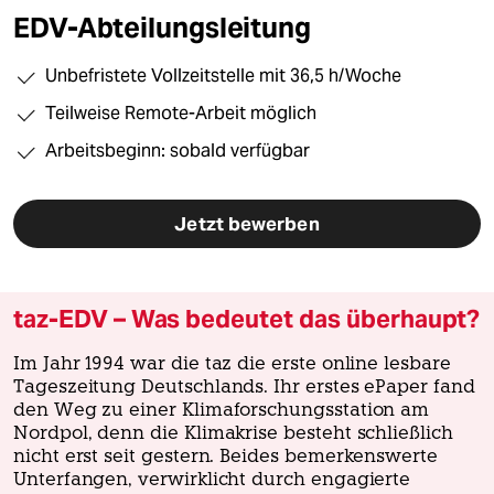
berlin
EDV-Abteilungsleitung
nord
Unbefristete Vollzeitstelle mit 36,5 h/Woche
wahrheit
Teilweise Remote-Arbeit möglich
verlag
Arbeitsbeginn: sobald verfügbar
verlag
Jetzt bewerben
veranstaltungen
shop
taz-EDV – Was bedeutet das überhaupt?
fragen & hilfe
unterstützen
Im Jahr 1994 war die taz die erste online lesbare
Tageszeitung Deutschlands. Ihr erstes ePaper fand
abo
den Weg zu einer Klimaforschungsstation am
Nordpol, denn die Klimakrise besteht schließlich
genossenschaft
nicht erst seit gestern. Beides bemerkenswerte
Unterfangen, verwirklicht durch engagierte