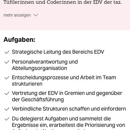
epaper login
Tüftler:innen und Coder:innen in der EDV der taz.
mehr anzeigen
Diese kreativen Köpfe verfolgten eine andere
Richtung als herkömmlich, ja, sie mussten anders
denken. Schließlich waren die Ressourcen im
Aufgaben:
Rahmen dieses linken Tageszeitungsprojekts stets
begrenzt – und sind es bis heute.
Strategische Leitung des Bereichs EDV
Bis zum heutigen Tage hat sich auch an unserer
Personalverantwortung und
grundlegend aktivistischen Haltung nichts
Abteilungsorganisation
geändert. Der Begriff „Open Source“ ist für uns
keine gewöhnliche Phrase, sondern ein gelebter
Entscheidungsprozesse und Arbeit im Team
Grundsatz im Alltag. Datensicherheit und
strukturieren
Verschlüsselung sind für uns von höchstem Wert,
Vertretung der EDV in Gremien und gegenüber
schließlich sind unsere Kolleg:innen in der
der Geschäftsführung
Redaktion darauf in besonderem Maße
angewiesen.
Verbindliche Strukturen schaffen und einfordern
Und trotz aller technischen Professionalisierung
Du delegierst Aufgaben und sammelst die
besteht in der taz-EDV wie eh und je die
Ergebnisse ein, erarbeitest die Priorisierung von
Möglichkeit, neue Wege einzuschlagen – fernab