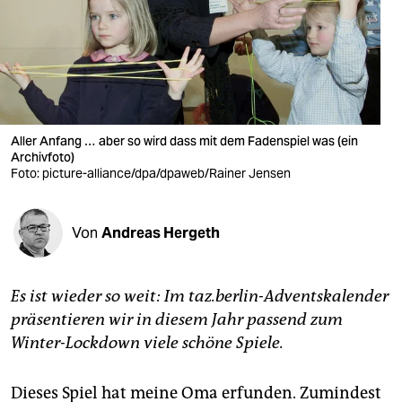
berlin
nord
wahrheit
verlag
Aller Anfang … aber so wird dass mit dem Fadenspiel was (ein
verlag
Archivfoto)
Foto: picture-alliance/dpa/dpaweb/Rainer Jensen
veranstaltungen
shop
Von
Andreas Hergeth
fragen & hilfe
Es ist wieder so weit: Im taz.berlin-Adventskalender
unterstützen
präsentieren wir in diesem Jahr passend zum
abo
Winter-Lockdown viele schöne Spiele.
genossenschaft
Dieses Spiel hat meine Oma erfunden. Zumindest