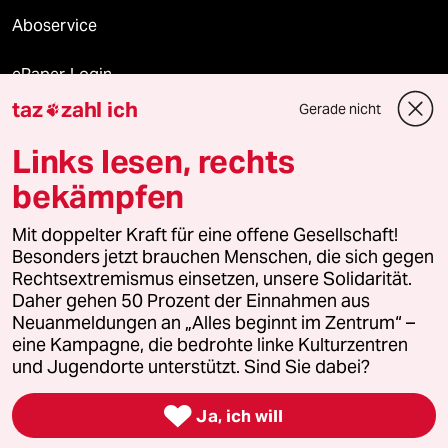
Aboservice
ePaper Login
taz
zahl ich
Gerade nicht

Downloads für Abonnierende
Links lesen, rechts
bekämpfen
© 2026 taz Verlags und Vertriebs GmbH
Alle Rechte vorbehalten. Bei rechtlichen Fragen oder für Genehmigungen
Mit doppelter Kraft für eine offene Gesellschaft!
wenden Sie sich bitte an
lizenzen@taz.de
Besonders jetzt brauchen Menschen, die sich gegen
Rechtsextremismus einsetzen, unsere Solidarität.
Daher gehen 50 Prozent der Einnahmen aus
Feedback
Redaktionsstatut
Kommune-Richtlinien
KI-
Neuanmeldungen an „Alles beginnt im Zentrum“ –
eine Kampagne, die bedrohte linke Kulturzentren
Leitlinie
Informant
Datenschutz
Impressum
AGB
und Jugendorte unterstützt. Sind Sie dabei?
Seitenwende
Einwilligungen widerrufen (Ads)

Ja, ich will