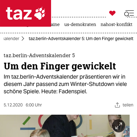

taz zahl ich
hitze
krieg in der ukraine
us-demokraten
nahost-konflikt

taz zahl ich
tskalender
taz.berlin-Adventskalender 5: Um den Finger gewickelt
taz zahl ich
themen
taz.berlin-Adventskalender 5
Um den Finger gewickelt
politik
Im taz.berlin-Adventskalender präsentieren wir in
öko
diesem Jahr passend zum Winter-Shutdown viele
schöne Spiele. Heute: Fadenspiel.
gesellschaft
5.12.2020
6:00 Uhr
teilen
kultur
sport