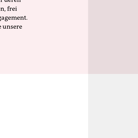
n, frei
ngagement.
e unsere