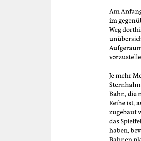
Am Anfang 
im gegenüb
Weg dorthi
unübersich
Aufgeräumt
vorzustell
Je mehr Me
Sternhalma
Bahn, die 
Reihe ist,
zugebaut w
das Spielf
haben, bev
Bahnen pla