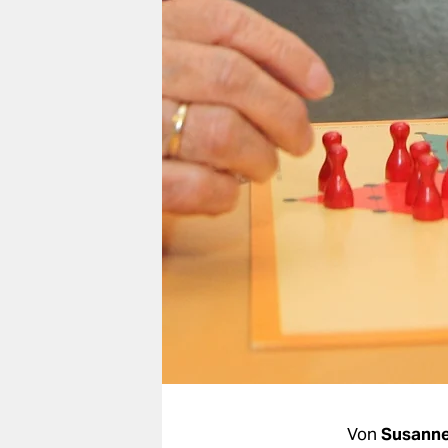
berlin
nord
wahrheit
verlag
verlag
veranstaltungen
shop
fragen & hilfe
unterstützen
abo
genossenschaft
Von
Susann