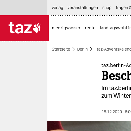
hautnavigation anspringen
hauptinhalt anspringen
footer anspringen
verlag
veranstaltungen
shop
fragen &
niedrigwasser
rente
landtagswahl i

taz zahl ich
taz zahl ich
Startseite
Berlin
taz-Adventskalen
themen
politik
taz.berlin-A
Besc
öko
Im taz.berl
gesellschaft
zum Winter
kultur
18.12.2020
6:0
sport