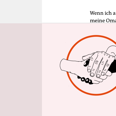
epaper login
Wenn ich a
meine Oma.
Sachen Halm
Schokolade
Gegenüber 
ihrem Adle
Spielzug an
Sprungfolg
Verbindung
Erst ein V
Halma völli
ausgelutsc
Chirurgen