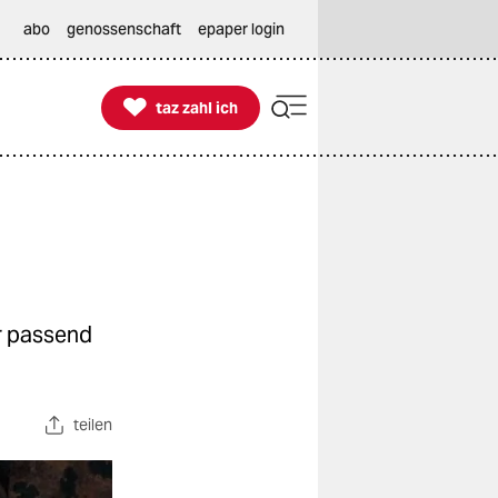
abo
genossenschaft
epaper login

taz zahl ich
taz zahl ich
hr passend
teilen