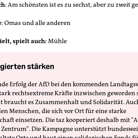
ch
: Am schönsten ist es zu sechst, aber zu zweit g
e
: Omas und alle anderen
elt, spielt auch:
Mühle
gierten stärken
nde Erfolg der AfD bei den kommenden Landtags
 stark rechtsextreme Kräfte inzwischen geworden 
zt braucht es Zusammenhalt und Solidarität. Auc
en Menschen, die sich vor Ort für eine starke
schaft einsetzen. Die taz kooperiert deshalb mit "A
 Zentrum". Die Kampagne unterstützt bundesweit
altete Orte und baut einen solidarischen Fonds f