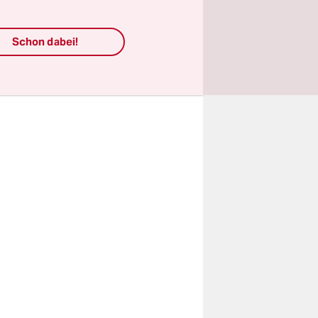
hina zu tun
ein-
Schon dabei!