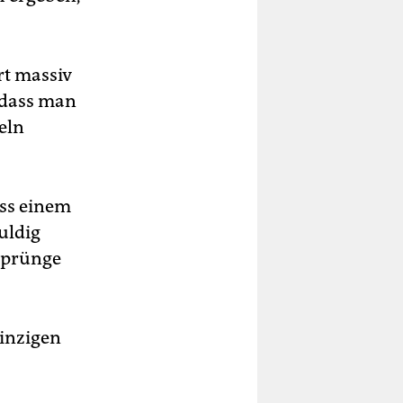
rt massiv
 dass man
eln
ass einem
uldig
 Sprünge
einzigen