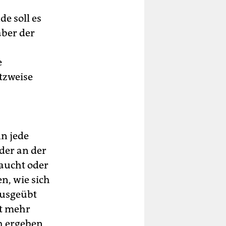
e soll es
aber der
e
tzweise
nn jede
der an der
raucht oder
n, wie sich
ausgeübt
ht mehr
h ergeben,