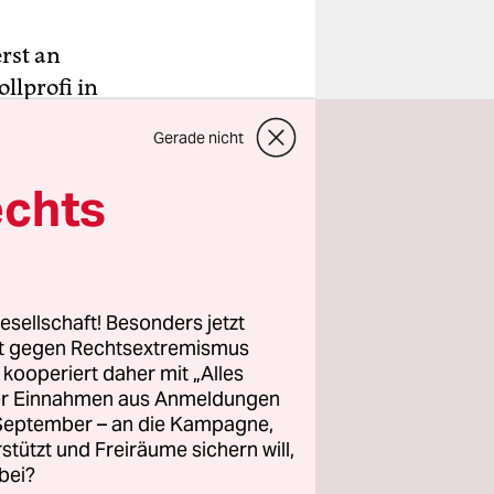
rst an
llprofi in
s Enkel mit
Gerade nicht
s
n sie mit
echts
tödlichen
lange
geheime
.
esellschaft! Besonders jetzt
rt gegen Rechtsextremismus
z kooperiert daher mit „Alles
t, dass
ller Einnahmen aus Anmeldungen
. September – an die Kampagne,
rikanischen
rstützt und Freiräume sichern will,
Namen
bei?