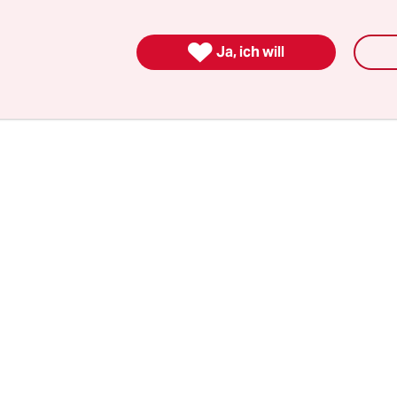
eckers bekannt ist, ohne dass das Spiel was mit C
a ist wie das Leben selbst, eine unglaubliche O-B

Ja, ich will
.