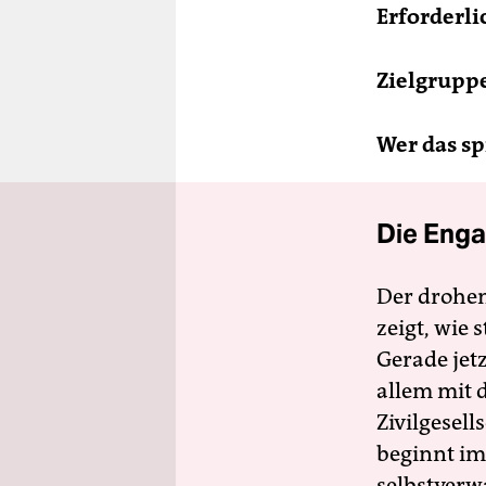
Erforderli
Zielgrupp
Wer das spi
Die Enga
Der drohe
zeigt, wie
Gerade jet
allem mit d
Zivilgesell
beginnt im
selbstverw