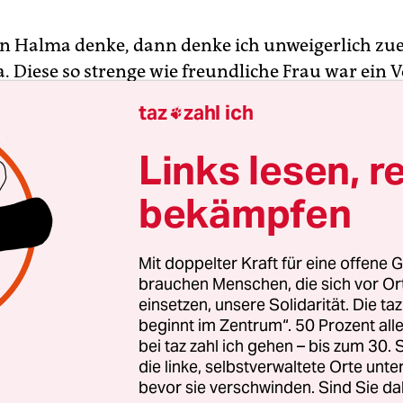
n Halma denke, dann denke ich unweigerlich zue
 Diese so strenge wie freundliche Frau war ein Vo
a. Sie spielte es derart blitzschnell, dass sie un
taz
zahl ich

 bestechen musste, damit wir ihr ein unwürdige
boten. Niemand hatte eine Chance gegen sie, wen
Links lesen, r
rblick kurz die Lage checkte und dann zu einem 
bekämpfen
setzte, der in affenartiger Geschwindigkeit ellen
en beinhalten konnte. Vielleicht gab es da eine 
 zwischen ihrer Strickfähigkeit und diesem Spiel
Mit doppelter Kraft für eine offene G
brauchen Menschen, die sich vor O
einsetzen, unsere Solidarität. Die ta
ierteljahrhundert nach ihrem Tod habe ich bemerk
beginnt im Zentrum“. 50 Prozent a
g unterschätzt wird, dass es mehr ist als dieses
bei taz zahl ich gehen – bis zum 30
hte Brettspiel, das übrigens 1883 von einem ame
die linke, selbstverwaltete Orte unte
 erfunden wurde und im Englischen unter dem 
bevor sie verschwinden. Sind Sie da