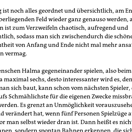
ist noch alles geordnet und übersichtlich, am End
erliegenden Feld wieder ganz genauso werden, 
n ist zum Verzweifeln chaotisch, aufregend und
tlich, sodass man sich zwischendurch die schön
heit von Anfang und Ende nicht mal mehr ansa
en vermag.
nschen Halma gegeneinander spielen, also beim
 maximal sechs, desto interessanter wird es, de
man sich baut, kann schon vom nächsten Spieler, 
 aufs Schmählichste für die eigenen Zwecke missb
erden. Es grenzt an Unmöglichkeit vorauszusehe
eld verändert hat, wenn fünf Personen Spielzüge 
or man selbst wieder dran ist. Dann heißt es nic
nen, sondern spontan Bahnen erkennen, die sic