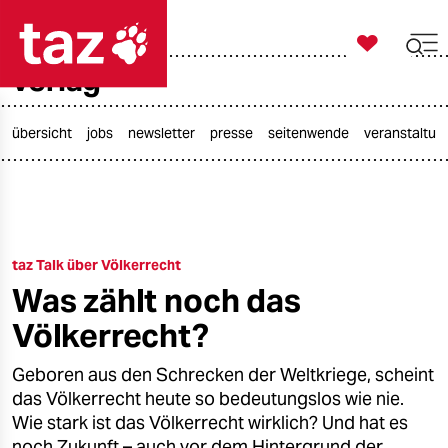

taz zahl ich
verlag

taz zahl ich
taz zahl ich
übersicht
jobs
newsletter
presse
seitenwende
veranstaltun
themen
politik
taz Talk über Völkerrecht
öko
Was zählt noch das
gesellschaft
Völkerrecht?
kultur
Geboren aus den Schrecken der Weltkriege, scheint
das Völkerrecht heute so bedeutungslos wie nie.
sport
Wie stark ist das Völkerrecht wirklich? Und hat es
noch Zukunft – auch vor dem Hintergrund der