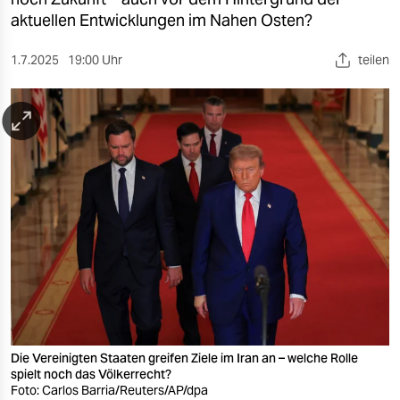
berlin
aktuellen Entwicklungen im Nahen Osten?
nord
1.7.2025
19:00 Uhr
teilen
wahrheit
verlag
verlag
veranstaltungen
shop
fragen & hilfe
unterstützen
abo
Die Vereinigten Staaten greifen Ziele im Iran an – welche Rolle
genossenschaft
spielt noch das Völkerrecht?
Foto: Carlos Barria/Reuters/AP/dpa