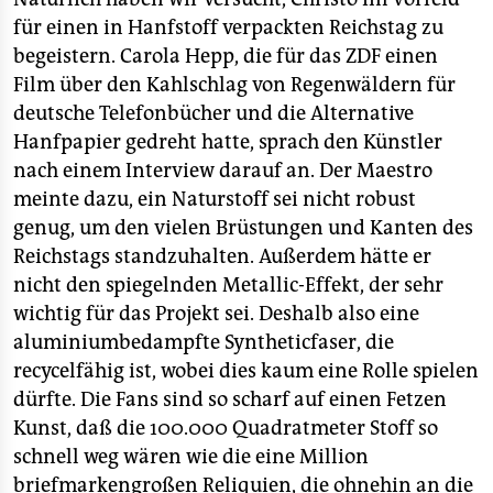
berlin
für einen in Hanfstoff verpackten Reichstag zu
nord
begeistern. Carola Hepp, die für das ZDF einen
Film über den Kahlschlag von Regenwäldern für
wahrheit
deutsche Telefonbücher und die Alternative
Hanfpapier gedreht hatte, sprach den Künstler
verlag
nach einem Interview darauf an. Der Maestro
verlag
meinte dazu, ein Naturstoff sei nicht robust
genug, um den vielen Brüstungen und Kanten des
veranstaltungen
Reichstags standzuhalten. Außerdem hätte er
shop
nicht den spiegelnden Metallic-Effekt, der sehr
wichtig für das Projekt sei. Deshalb also eine
fragen & hilfe
aluminiumbedampfte Syntheticfaser, die
unterstützen
recycelfähig ist, wobei dies kaum eine Rolle spielen
dürfte. Die Fans sind so scharf auf einen Fetzen
abo
Kunst, daß die 100.000 Quadratmeter Stoff so
genossenschaft
schnell weg wären wie die eine Million
briefmarkengroßen Reliquien, die ohnehin an die