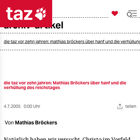

taz zahl ich
archiv-artikel

taz zahl ich
taz zahl ich
die taz vor zehn jahren: mathias bröckers über hanf und die verhüllu
themen
politik
die taz vor zehn jahren: Mathias Bröckers über hanf und die
öko
verhüllung des reichstages
gesellschaft
4.7.2005
0:00 Uhr
teilen
kultur
Von
Mathias Bröckers
sport
Natürlich haben wir versucht, Christo im Vorfeld