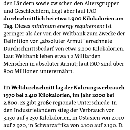
berlin
den Ländern sowie zwischen den Altersgruppen
und Geschlechtern, liegt aber laut FAO
nord
durchschnittlich bei etwa 1.900 Kilokalorien am
wahrheit
Tag.
Dieses
minimum energy requirement
ist
geringer als der von der Weltbank zum Zwecke der
verlag
Definition von „absoluter Armut“ errechnete
Durchschnittsbedarf von etwa 2.200 Kilokalorien.
verlag
Laut Weltbank leben etwa 1,2 Milliarden
veranstaltungen
Menschen in absoluter Armut; laut FAO sind über
800 Millionen unterernährt.
shop
fragen & hilfe
Im
Weltdurchschnitt lag der Nahrungsverbrauch
1970 bei 2.410 Kilokalorien, im Jahr 2000 bei
unterstützen
2,800.
Es gibt große regionale Unterschiede. In
abo
den Industrieländern stieg der Verbrauch von
3.130 auf 3.230 Kilokalorien, in Ostasien von 2.010
genossenschaft
auf 2.920, in Schwarzafrika von 2.100 auf 2.190.
D.