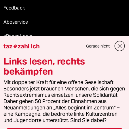
Feedback
Aboservice
ePaper Login
taz
zahl ich
Gerade nicht

Downloads für Abonnierende
Links lesen, rechts
bekämpfen
© 2026 taz Verlags und Vertriebs GmbH
Mit doppelter Kraft für eine offene Gesellschaft!
Alle Rechte vorbehalten. Bei rechtlichen Fragen oder für Genehmigungen
wenden Sie sich bitte an
lizenzen@taz.de
Besonders jetzt brauchen Menschen, die sich gegen
Rechtsextremismus einsetzen, unsere Solidarität.
Daher gehen 50 Prozent der Einnahmen aus
Feedback
Redaktionsstatut
Kommune-Richtlinien
KI-
Neuanmeldungen an „Alles beginnt im Zentrum“ –
eine Kampagne, die bedrohte linke Kulturzentren
Leitlinie
Informant
Datenschutz
Impressum
AGB
und Jugendorte unterstützt. Sind Sie dabei?