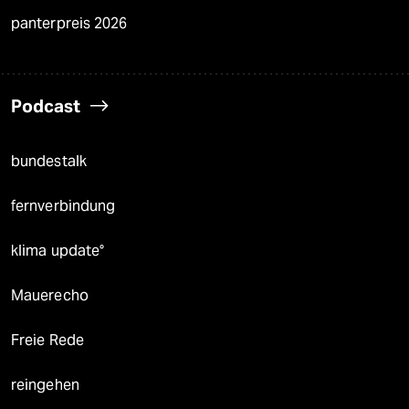
panterpreis 2026
Podcast
bundestalk
fernverbindung
klima update°
Mauerecho
Freie Rede
reingehen