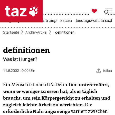

taz zahl ich
bergsteigen
usa unter trump
katzen
landtagswahl in sachs

taz zahl ich
Startseite
Archiv-Artikel
definitionen
taz zahl ich
themen
definitionen
politik
Was ist Hunger?
öko
11.6.2002
0:00 Uhr
teilen
gesellschaft
Ein Mensch ist nach UN-Definition
unterernährt,
wenn er weniger zu essen hat, als er täglich
kultur
braucht, um sein Körpergewicht zu erhalten und
sport
zugleich leichte Arbeit zu verrichten.
Die
erforderliche Nahrungsmenge
variiert zwischen