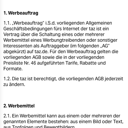
berlin
nord
1. Werbeauftrag
1.1. „Werbeauftrag” i.S.d. vorliegenden Allgemeinen
wahrheit
Geschäftsbedingungen fürs Internet der taz ist ein
Vertrag über die Schaltung eines oder mehrerer
verlag
Werbemittel eines Werbungtreibenden oder sonstiger
Interessenten als Auftraggeber (im folgenden „AG”
verlag
abgekürzt) auf taz.de. Für den Werbeauftrag gelten die
vorliegenden AGB sowie die in der vorliegenden
veranstaltungen
Preisliste Nr. 46 aufgeführten Tarife, Rabatte und
Formate.
shop
1.2. Die taz ist berechtigt, die vorliegenden AGB jederzeit
fragen & hilfe
zu ändern.
unterstützen
2. Werbemittel
abo
2.1. Ein Werbemittel kann aus einem oder mehreren der
genossenschaft
genannten Elemente bestehen: aus einem Bild oder Text,
aus Tonfolgen und Bewegtbildern.