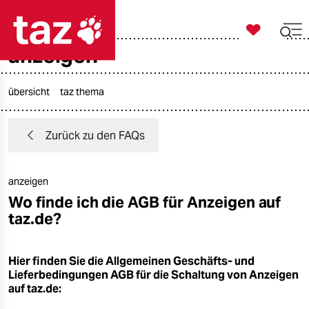

taz zahl ich
anzeigen

taz zahl ich
taz zahl ich
übersicht
taz thema
themen
Zurück zu den FAQs
politik
anzeigen
öko
Wo finde ich die AGB für Anzeigen auf
taz.de?
gesellschaft
kultur
Hier finden Sie die Allgemeinen Geschäfts- und
Lieferbedingungen AGB für die Schaltung von Anzeigen
sport
auf taz.de: