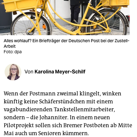
berlin
nord
wahrheit
verlag
Alles wohlauf? Ein Briefträger der Deutschen Post bei der Zustell-
Arbeit
Foto: dpa
verlag
veranstaltungen
Von
Karolina Meyer-Schilf
shop
fragen & hilfe
Wenn der Postmann zweimal klingelt, winken
künftig keine Schäferstündchen mit einem
unterstützen
vagabundierenden Tankstellenmitarbeiter,
abo
sondern – die Johanniter. In einem neuen
Pilotprojekt sollen sich Bremer Postboten ab Mitte
genossenschaft
Mai auch um Senioren kümmern.