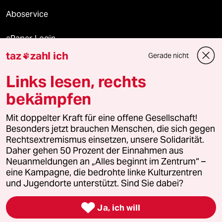
Aboservice
ePaper Login
taz
zahl ich
Gerade nicht

Downloads für Abonnierende
Links lesen, rechts
bekämpfen
© 2026 taz Verlags und Vertriebs GmbH
Mit doppelter Kraft für eine offene Gesellschaft!
Alle Rechte vorbehalten. Bei rechtlichen Fragen oder für Genehmigungen
wenden Sie sich bitte an
lizenzen@taz.de
Besonders jetzt brauchen Menschen, die sich gegen
Rechtsextremismus einsetzen, unsere Solidarität.
Daher gehen 50 Prozent der Einnahmen aus
Feedback
Redaktionsstatut
Kommune-Richtlinien
KI-
Neuanmeldungen an „Alles beginnt im Zentrum“ –
eine Kampagne, die bedrohte linke Kulturzentren
Leitlinie
Informant
Datenschutz
Impressum
AGB
und Jugendorte unterstützt. Sind Sie dabei?
Seitenwende
Einwilligungen widerrufen (Ads)

Ja, ich will