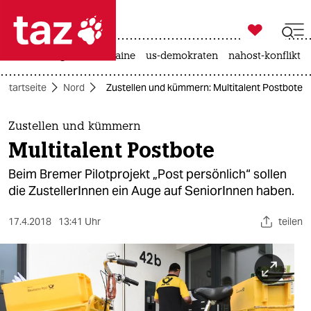

taz zahl ich
hitze
krieg in der ukraine
us-demokraten
nahost-konflikt

taz zahl ich
Startseite
Nord
Zustellen und kümmern: Multitalent Postbote
taz zahl ich
themen
Zustellen und kümmern
Multitalent Postbote
politik
Beim Bremer Pilotprojekt „Post persönlich“ sollen
öko
die ZustellerInnen ein Auge auf SeniorInnen haben.
gesellschaft
17.4.2018
13:41 Uhr
teilen
kultur
sport