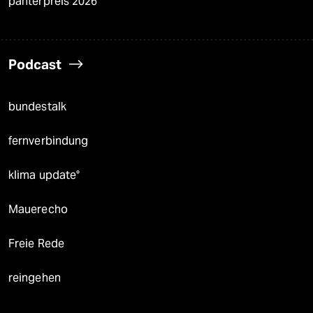
panterpreis 2026
Podcast
bundestalk
fernverbindung
klima update°
Mauerecho
Freie Rede
reingehen