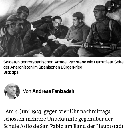
berlin
nord
wahrheit
verlag
verlag
veranstaltungen
Soldaten der rotspanischen Armee. Paz stand wie Durruti auf Seite
der Anarchisten im Spanischen Bürgerkrieg
shop
Bild: dpa
fragen & hilfe
Von
Andreas Fanizadeh
unterstützen
abo
"Am 4. Juni 1923, gegen vier Uhr nachmittags,
genossenschaft
schossen mehrere Unbekannte gegenüber der
Schule Asilo de San Pablo am Rand der Hauptstadt