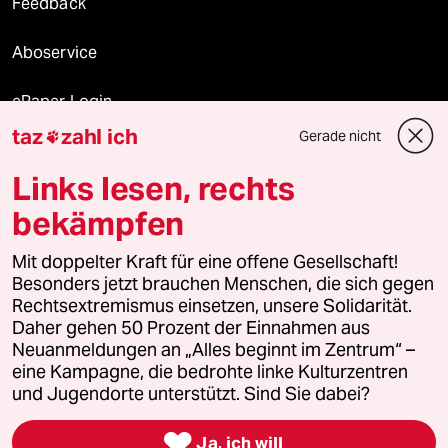
Feedback
Aboservice
ePaper Login
taz
zahl ich
Gerade nicht

Downloads für Abonnierende
Links lesen, rechts
bekämpfen
© 2026 taz Verlags und Vertriebs GmbH
Alle Rechte vorbehalten. Bei rechtlichen Fragen oder für Genehmigungen
Mit doppelter Kraft für eine offene Gesellschaft!
wenden Sie sich bitte an
lizenzen@taz.de
Besonders jetzt brauchen Menschen, die sich gegen
Rechtsextremismus einsetzen, unsere Solidarität.
Daher gehen 50 Prozent der Einnahmen aus
Feedback
Redaktionsstatut
Kommune-Richtlinien
KI-
Neuanmeldungen an „Alles beginnt im Zentrum“ –
eine Kampagne, die bedrohte linke Kulturzentren
Leitlinie
Informant
Datenschutz
Impressum
AGB
und Jugendorte unterstützt. Sind Sie dabei?
Seitenwende
Einwilligungen widerrufen (Ads)

Ja, ich will