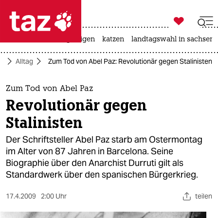

taz zahl ich
ceuta
hitze
bergsteigen
katzen
landtagswahl in sachsen-

taz zahl ich
ft
Alltag
Zum Tod von Abel Paz: Revolutionär gegen Stalinisten
taz zahl ich
themen
Zum Tod von Abel Paz
Revolutionär gegen
politik
Stalinisten
öko
Der Schriftsteller Abel Paz starb am Ostermontag
im Alter von 87 Jahren in Barcelona. Seine
gesellschaft
Biographie über den Anarchist Durruti gilt als
Standardwerk über den spanischen Bürgerkrieg.
kultur
sport
17.4.2009
2:00 Uhr
teilen