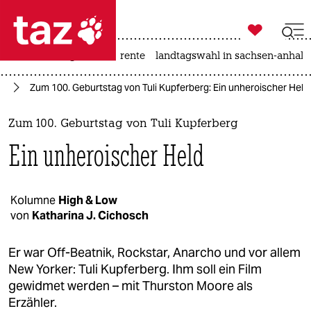

taz zahl ich
hitze
niedrigwasser
rente
landtagswahl in sachsen-anhalt

taz zahl ich
ch
Zum 100. Geburtstag von Tuli Kupferberg: Ein unheroischer Held
taz zahl ich
themen
Zum 100. Geburtstag von Tuli Kupferberg
Ein unheroischer Held
politik
öko
Kolumne
High & Low
von
Katharina J. Cichosch
gesellschaft
kultur
Er war Off-Beatnik, Rockstar, Anarcho und vor allem
New Yorker: Tuli Kupferberg. Ihm soll ein Film
sport
gewidmet werden – mit Thurston Moore als
Erzähler.