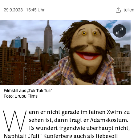
berlin
29.9.2023
16:45 Uhr
teilen
nord
wahrheit
verlag
verlag
veranstaltungen
shop
fragen & hilfe
Filmstill aus „Tuli Tuli Tuli“
Foto: Urubu Films
unterstützen
W
enn er nicht gerade im feinen Zwirn zu
abo
sehen ist, dann trägt er Adamskostüm.
genossenschaft
Es wundert irgendwie überhaupt nicht,
Naphtali „Tuli“ Kupferberg auch als liebevoll