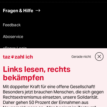
Fragen & Hilfe
Feedback
Aboservice
ePaper Login
taz
zahl ich
Gerade nicht

Downloads für Abonnierende
Links lesen, rechts
bekämpfen
© 2026 taz Verlags und Vertriebs GmbH
Alle Rechte vorbehalten. Bei rechtlichen Fragen oder für Genehmigungen
Mit doppelter Kraft für eine offene Gesellschaft!
wenden Sie sich bitte an
lizenzen@taz.de
Besonders jetzt brauchen Menschen, die sich gegen
Rechtsextremismus einsetzen, unsere Solidarität.
Daher gehen 50 Prozent der Einnahmen aus
Feedback
Redaktionsstatut
Kommune-Richtlinien
KI-