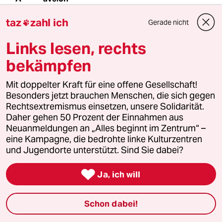
25.04.2011
,
10:57 Uhr
taz
zahl ich
Gerade nicht

Erdgas, Kohle und Oel entstanden aus
Sonneneinstrahlung? Das ist mir neu. Bislang
Links lesen, rechts
war zu erfahren, das jene Energien aus
Verrottung, Sauerstoffabschluß und Druck
bekämpfen
durch Erdmassen entstanden.
Mit doppelter Kraft für eine offene Gesellschaft!
Abgesehen davon wurde von einem
Besonders jetzt brauchen Menschen, die sich gegen
Wissenschaftler eine Methode zur Ausnutzung
Rechtsextremismus einsetzen, unsere Solidarität.
der Sonnenenergie eine Methode (doppelte
Daher gehen 50 Prozent der Einnahmen aus
Glasscheibe, einfacher Farbstoff in der Mitte,
Neuanmeldungen an „Alles beginnt im Zentrum“ –
bei der Herstellung weniger
eine Kampagne, die bedrohte linke Kulturzentren
energieverbrauchend, nicht giftig) erfunden,
und Jugendorte unterstützt. Sind Sie dabei?
die halb so teuer und in jedes Haus einbaubar
wäre. Ob die vermeintlich ökologischen

Ja, ich will
Solartechnik-Konzerne auf jenen Zug
aufspringen, jenes Patent annehmen und ihre
Produktionsanlagen anpassen oder lieber wie
Schon dabei!
die Automobil-Konzerne beim bislang
Altbewaehrten bleiben?