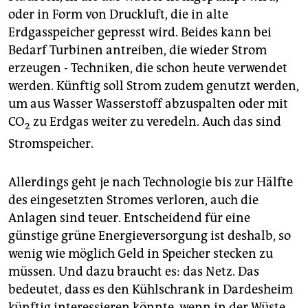
665 Milliarden Euro, wenn Öl, Gas und Kohle so teuer
oder in Form von Druckluft, die in alte
werden wie angenommen. Erneuerbare führen auch
Erdgasspeicher gepresst wird. Beides kann bei
zu weniger Schadstoffen. Damit kalkuliert, sind
Bedarf Turbinen antreiben, die wieder Strom
Erneuerbare laut DLR schon heute in der Gewinnzone.
erzeugen - Techniken, die schon heute verwendet
(ia)
werden. Künftig soll Strom zudem genutzt werden,
um aus Wasser Wasserstoff abzuspalten oder mit
CO
zu Erdgas weiter zu veredeln. Auch das sind
2
Stromspeicher.
Allerdings geht je nach Technologie bis zur Hälfte
des eingesetzten Stromes verloren, auch die
Anlagen sind teuer. Entscheidend für eine
günstige grüne Energieversorgung ist deshalb, so
wenig wie möglich Geld in Speicher stecken zu
müssen. Und dazu braucht es: das Netz. Das
bedeutet, dass es den Kühlschrank in Dardesheim
künftig interessieren könnte, wenn in der Wüste