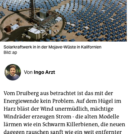
berlin
nord
wahrheit
verlag
Solarkraftwerk in in der Mojave-Wüste in Kalifornien
verlag
Bild: ap
veranstaltungen
Von
Ingo Arzt
shop
fragen & hilfe
Vom Druiberg aus betrachtet ist das mit der
unterstützen
Energiewende kein Problem. Auf dem Hügel im
Harz bläst der Wind unermüdlich, mächtige
abo
Windräder erzeugen Strom - die alten Modelle
genossenschaft
lärmen wie ein Schwarm Killerbienen, die neuen
dagegen rauschen sanft wie ein weit entfernter