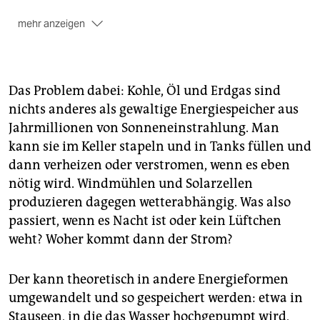
mehr anzeigen
Investition:
Wenn 40 Prozent des Stroms und 18
Prozent der Wärme bis 2020 erneuerbar werden,
kostet das laut Deutschem Zentrum für Luft- und
Raumfahrt (DLR) 136 Milliarden Euro mehr als fossile
Das Problem dabei: Kohle, Öl und Erdgas sind
Energie. Das Deutsche Institut für
nichts anderes als gewaltige Energiespeicher aus
Wirtschaftsforschung kalkuliert bis dahin mit 20
Jahrmillionen von Sonneneinstrahlung. Man
Milliarden Euro pro Jahr. Dazu kommen nach
kann sie im Keller stapeln und in Tanks füllen und
Rechnung der Bundesnetzagentur 23 bis 56 Milliarden
dann verheizen oder verstromen, wenn es eben
für die Stromnetze. Die Deutsche Energie-Agentur
spricht von Strompreiserhöhungen um 20 Prozent.
nötig wird. Windmühlen und Solarzellen
produzieren dagegen wetterabhängig. Was also
Gewinn:
Volkswirtschaftlich lohnen sich die
passiert, wenn es Nacht ist oder kein Lüftchen
erneuerbaren Energien: 2010 arbeiteten in
weht? Woher kommt dann der Strom?
Deutschland 367.400 Menschen in der Branche. Weil
weniger Rohstoffe importiert werden müssen,
rechnet das DLR damit, dass sich ab 2020 die
Der kann theoretisch in andere Energieformen
Investition für Deutschland auszahlt. Bis 2050 könnte
umgewandelt und so gespeichert werden: etwa in
die Energiewende vollzogen sein, der Gewinn
Stauseen, in die das Wasser hochgepumpt wird,
summiert sich gegenüber fossiler Energie dann auf