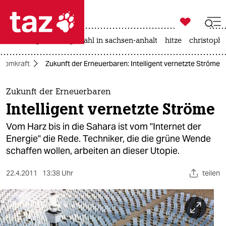

taz zahl ich
iran-krieg
landtagswahl in sachsen-anhalt
hitze
christophe

taz zahl ich
Atomkraft
Zukunft der Erneuerbaren: Intelligent vernetzte Ströme
taz zahl ich
themen
Zukunft der Erneuerbaren
Intelligent vernetzte Ströme
politik
Vom Harz bis in die Sahara ist vom "Internet der
öko
Energie" die Rede. Techniker, die die grüne Wende
schaffen wollen, arbeiten an dieser Utopie.
gesellschaft
22.4.2011
13:38 Uhr
teilen
kultur
sport