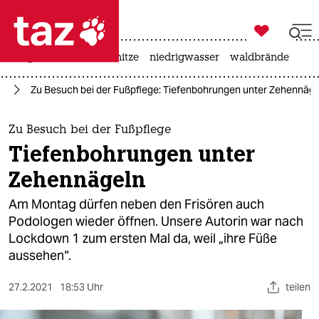

taz zahl ich
krieg in der ukraine
hitze
niedrigwasser
waldbrände

taz zahl ich
ag
Zu Besuch bei der Fußpflege: Tiefenbohrungen unter Zehennäge
taz zahl ich
themen
Zu Besuch bei der Fußpflege
Tiefenbohrungen unter
politik
Zehennägeln
öko
Am Montag dürfen neben den Frisören auch
Podologen wieder öffnen. Unsere Autorin war nach
gesellschaft
Lockdown 1 zum ersten Mal da, weil „ihre Füße
aussehen“.
kultur
sport
27.2.2021
18:53 Uhr
teilen