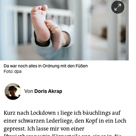
berlin
nord
wahrheit
verlag
verlag
veranstaltungen
Da war noch alles in Ordnung mit den Füßen
Foto: dpa
shop
fragen & hilfe
Von
Doris Akrap
unterstützen
Kurz nach Lockdown 1 liege ich bäuchlings auf
abo
einer schwarzen Lederliege, den Kopf in ein Loch
genossenschaft
gepresst. Ich lasse mir von einer