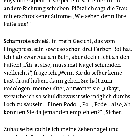
Physiotherapeutin Körperteile von einer in die
epaper login
andere Richtung schieben. Plötzlich sagt die Frau
mit erschrockener Stimme: „Wie sehen denn Ihre
Füße aus?“
Schamröte schießt in mein Gesicht, das vom
Eingepresstsein sowieso schon drei Farben Rot hat.
Ich hab zwar Aua am Bein, aber doch nicht an den
Füßen! „Äh ja, also, muss mal Nägel schneiden
vielleicht?“, frage ich. „Wenn Sie da selber keine
Lust drauf haben, dann gehen Sie halt zum
Podologen, meine Güte“, antwortet sie. „Okay“,
versuche ich so schuldbewusst wie möglich durchs
Loch zu säuseln. „Einen Podo…, Po…, Pode… also, äh,
könnten Sie da jemanden empfehlen?“ „Sicher.“
Zuhause betrachte ich meine Zehennägel und