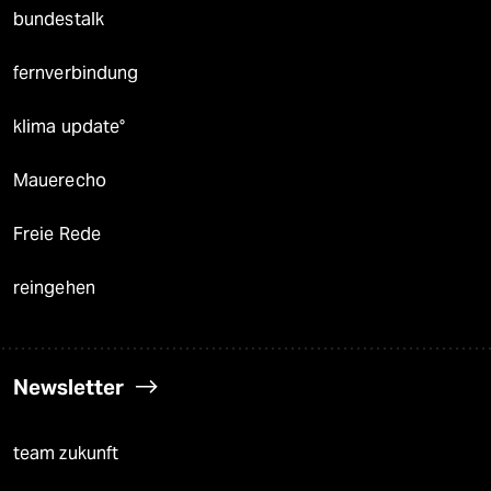
bundestalk
fernverbindung
klima update°
Mauerecho
Freie Rede
reingehen
Newsletter
team zukunft