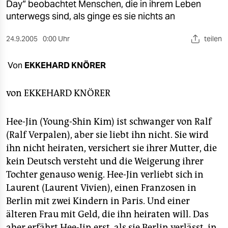
berlin
Day“ beobachtet Menschen, die in ihrem Leben
unterwegs sind, als ginge es sie nichts an
nord
24.9.2005
0:00 Uhr
teilen
wahrheit
Von
EKKEHARD KNÖRER
verlag
verlag
von
EKKEHARD KNÖRER
veranstaltungen
Hee-Jin (Young-Shin Kim) ist schwanger von Ralf
shop
(Ralf Verpalen), aber sie liebt ihn nicht. Sie wird
ihn nicht heiraten, versichert sie ihrer Mutter, die
fragen & hilfe
kein Deutsch versteht und die Weigerung ihrer
unterstützen
Tochter genauso wenig. Hee-Jin verliebt sich in
Laurent (Laurent Vivien), einen Franzosen in
abo
Berlin mit zwei Kindern in Paris. Und einer
genossenschaft
älteren Frau mit Geld, die ihn heiraten will. Das
aber erfährt Hee-Jin erst, als sie Berlin verlässt, in