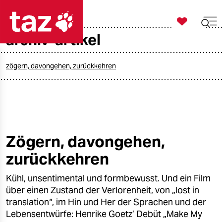

taz zahl ich
archiv-artikel

taz zahl ich
taz zahl ich
zögern, davongehen, zurückkehren
themen
politik
öko
Zögern, davongehen,
zurückkehren
gesellschaft
Kühl, unsentimental und formbewusst. Und ein Film
kultur
über einen Zustand der Verlorenheit, von „lost in
sport
translation“, im Hin und Her der Sprachen und der
Lebensentwürfe: Henrike Goetz’ Debüt „Make My