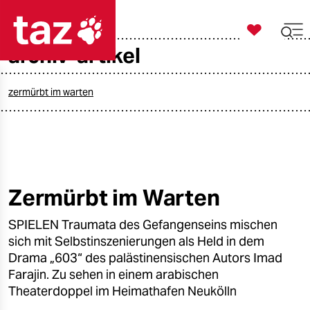

taz zahl ich
archiv-artikel

taz zahl ich
taz zahl ich
zermürbt im warten
themen
politik
öko
Zermürbt im Warten
gesellschaft
SPIELEN Traumata des Gefangenseins mischen
sich mit Selbstinszenierungen als Held in dem
kultur
Drama „603“ des palästinensischen Autors Imad
Farajin. Zu sehen in einem arabischen
sport
Theaterdoppel im Heimathafen Neukölln