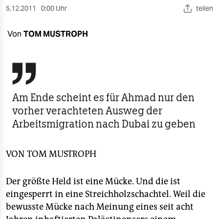
berlin
5.12.2011
0:00 Uhr
teilen
nord
Von
TOM MUSTROPH
wahrheit
verlag

verlag
Am Ende scheint es für Ahmad nur den
veranstaltungen
vorher verachteten Ausweg der
Arbeitsmigration nach Dubai zu geben
shop
fragen & hilfe
VON
TOM MUSTROPH
unterstützen
Der größte Held ist eine Mücke. Und die ist
abo
eingesperrt in eine Streichholzschachtel. Weil die
genossenschaft
bewusste Mücke nach Meinung eines seit acht