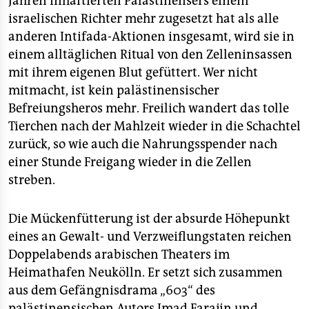
Jahren inhaftierten Palästinensers einem
epaper login
israelischen Richter mehr zugesetzt hat als alle
anderen Intifada-Aktionen insgesamt, wird sie in
einem alltäglichen Ritual von den Zelleninsassen
mit ihrem eigenen Blut gefüttert. Wer nicht
mitmacht, ist kein palästinensischer
Befreiungsheros mehr. Freilich wandert das tolle
Tierchen nach der Mahlzeit wieder in die Schachtel
zurück, so wie auch die Nahrungsspender nach
einer Stunde Freigang wieder in die Zellen
streben.
Die Mückenfütterung ist der absurde Höhepunkt
eines an Gewalt- und Verzweiflungstaten reichen
Doppelabends arabischen Theaters im
Heimathafen Neukölln. Er setzt sich zusammen
aus dem Gefängnisdrama „603“ des
palästinensischen Autors Imad Farajin und