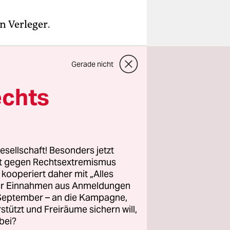
in Verleger.
eßlich
Gerade nicht
s es doch
echts
, der nicht
benehmen
eine andere
esellschaft! Besonders jetzt
rt gegen Rechtsextremismus
z kooperiert daher mit „Alles
ller Einnahmen aus Anmeldungen
. September – an die Kampagne,
rstützt und Freiräume sichern will,
bei?