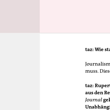
Jah
Bou
ins
meh
Die
in 
ein
ers
taz: Wie s
Bou
der
Sc
Journalism
Di
muss. Dies
bek
Sch
Da
taz: Ruper
als
aus den Re
mit
Journal
ge
43 
Unabhängig
Di