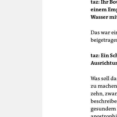
taz: Ihr Bo
einem Emp
Wasser mit
Das war ei
beigetrage
taz: Ein S
Ausrichtu
Was soll d
zu machen,
zehn, zwan
beschreibe
gesundem M
apostrophi