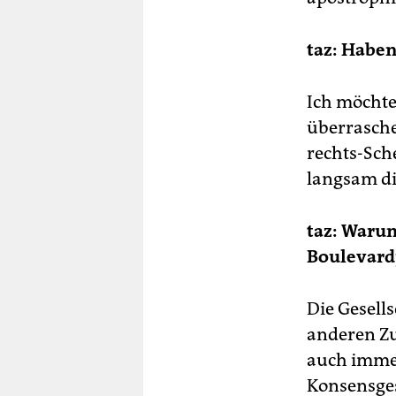
taz: Haben
Ich möchte
überrasche
rechts-Sch
langsam di
taz: Warum
Boulevardj
Die Gesell
anderen Zu
auch immer
Konsensges