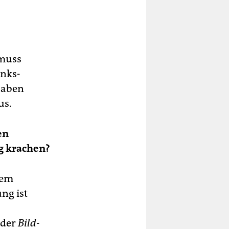
 muss
inks-
haben
us.
en
g krachen?
nem
ng ist
 der
Bild
-