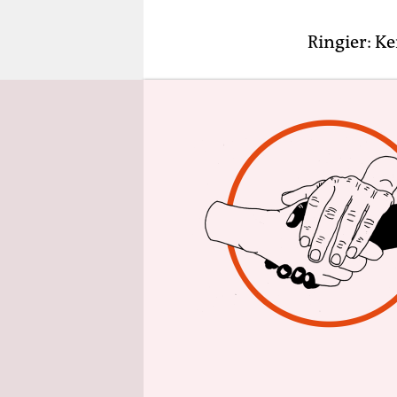
epaper login
Ringier: Ke
taz: Sie h
nicht Gott
sein.
Ich habe ge
noch irgen
sich oft, a
Instanz: D
Da
Der