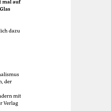
st mal auf
 Glas
lich dazu
nalismus
, der
ondern mit
r Verlag