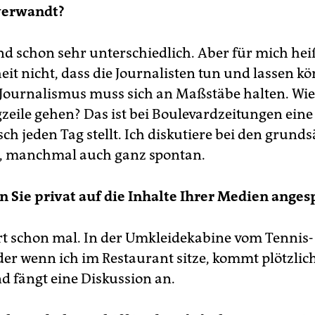
verwandt?
ulevardzeitung
Blick
, die Gratiszeitung
heute
, die Kochzeitsch
ty Bossi
, das Frauenmagazin
Bolero
, das Nachrichtenmagazi
Hebdo
, die Internetplattform cash.ch. Er macht Fernsehen un
ind schon sehr unterschiedlich. Aber für mich hei
 bisschen Radio. Er ist der Größte in der Schweiz. Jedoch
hören
Neue Zürcher Zeitung
,
Weltwoche
,
Tages-Anzeiger
bis
eit nicht, dass die Journalisten tun und lassen k
ute anderen.
. Journalismus muss sich an Maßstäbe halten. Wie
 Weg nach Osten: 1990 investierte Ringier 50.000 Franken
zeile gehen? Das ist bei Boulevardzeitungen eine 
ingeld in Tschechien. Eine Wochenzeitung für die neue Zeit.
sch jeden Tag stellt. Ich diskutiere bei den grund
on nach drei Monaten schrieb das Blatt schwarze Zahlen. De
, manchmal auch ganz spontan.
e: Profit. So macht er es seitdem in fast ganz Osteuropa.
änien, Serbien, Slowakei, Tschechien, Ungarn, Ukraine. Schri
levardblätter, ernste Tageszeitungen, bunte Sportmagazine.
n Sie privat auf die Inhalte Ihrer Medien ange
 schon lange in Vietnam und China. In Deutschland verlegt er
s politische Monatsmagazin Cicero und das Kunstmagazin
opol. Profit in Tschechien gibt es heute nicht mehr.
rt schon mal. In der Umkleidekabine vom Tennis-
der wenn ich im Restaurant sitze, kommt plötzlich
d fängt eine Diskussion an.