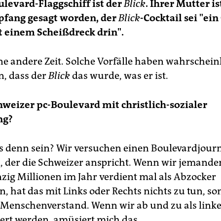
ulevard-Flaggschiff ist der
Blick
. Ihrer Mutter i
fang gesagt worden, der
Blick
-Cocktail sei "ein
 einem Scheißdreck drin".
ne andere Zeit. Solche Vorfälle haben wahrschein
n, dass der
Blick
das wurde, was er ist.
chweizer pc-Boulevard mit christlich-sozialer
ng?
as denn sein? Wir versuchen einen Boulevardjour
 der die Schweizer anspricht. Wenn wir jemanden
zig Millionen im Jahr verdient mal als Abzocker
n, hat das mit Links oder Rechts nichts zu tun, s
enschenverstand. Wenn wir ab und zu als linke
ert werden, amüsiert mich das.