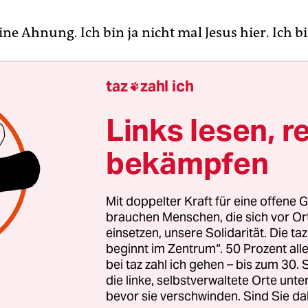
ine Ahnung. Ich bin ja nicht mal Jesus hier. Ich b
aben mal gesagt, ein Chefredakteur könne schli
taz
zahl ich

 sein. Und einer in einem Verlagsimperium mus
Links lesen, r
bekämpfen
sagt, es gibt niemanden, in keiner Firma der Welt
deinen Vorgesetzten hat. Und Chefredakteure 
ls ob das für sie nicht gilt. Selbst ich habe ja noch 
Mit doppelter Kraft für eine offene G
en Aufsichtsrat und die Mitaktionäre.
brauchen Menschen, die sich vor O
einsetzen, unsere Solidarität. Die ta
beginnt im Zentrum“. 50 Prozent a
bei taz zahl ich gehen – bis zum 30
s ist Michael Ringier
die linke, selbstverwaltete Orte unte
bevor sie verschwinden. Sind Sie da
 Verleger:
Michael Ringier aus Zofingen in der Schweiz ist 58