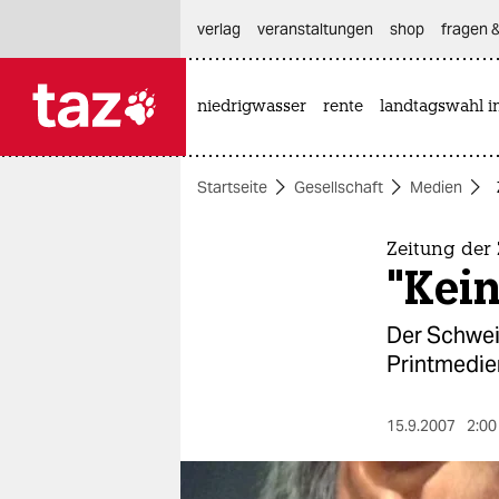
hautnavigation anspringen
hauptinhalt anspringen
footer anspringen
verlag
veranstaltungen
shop
fragen &
niedrigwasser
rente
landtagswahl i

taz zahl ich
taz zahl ich
Startseite
Gesellschaft
Medien
themen
politik
Zeitung der
"Kein
öko
Der Schweiz
gesellschaft
Printmedien
kultur
15.9.2007
2:00
sport