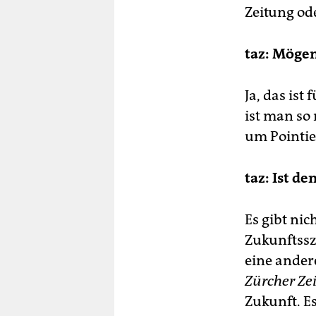
Zeitung od
taz: Mögen
Ja, das is
ist man so
um Pointie
taz: Ist d
Es gibt nic
Zukunftssz
eine ander
Zürcher Ze
Zukunft. E