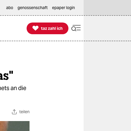
abo
genossenschaft
epaper login

taz zahl ich
taz zahl ich
as"
nets an die
teilen