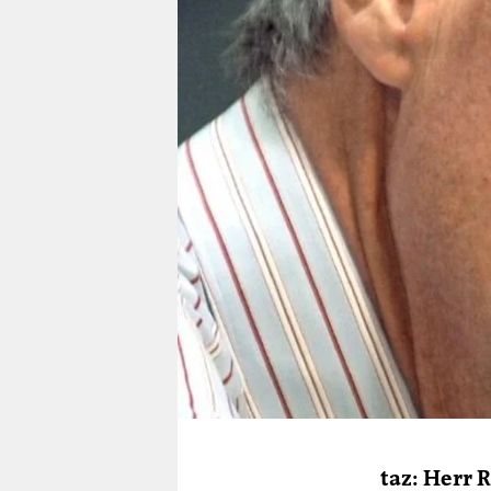
berlin
nord
wahrheit
verlag
verlag
veranstaltungen
shop
fragen & hilfe
unterstützen
abo
genossenschaft
taz: Herr R