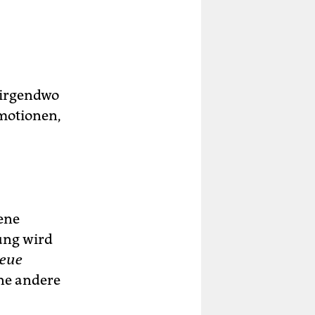
 Nirgendwo
Emotionen,
dene
tung wird
eue
ne andere