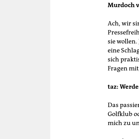
Murdoch 
Bo
Bet
L'
Ach, wir s
ein
ge
Pressefreih
he
sie wollen
Der
eine Schlag
Kle
sich prakti
Sch
Fragen mit
Nam
Rum
Bou
taz: Werde
ist
da
Mon
Das passie
Golfklub o
mich zu un