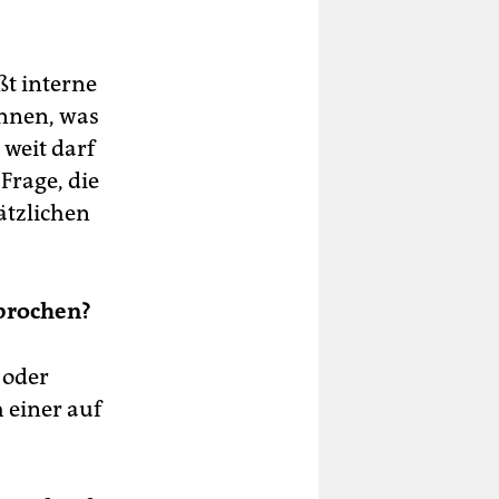
rift
n
d
ßt interne
önnen, was
 weit darf
Frage, die
sätzlichen
r
lle
 Er
sprochen?
 oder
 einer auf