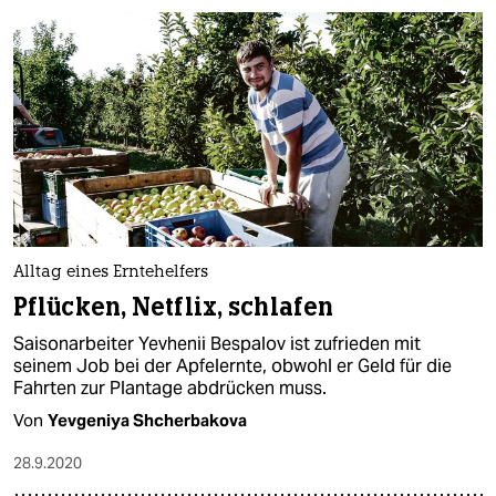
berlin
nord
wahrheit
verlag
verlag
veranstaltungen
Alltag eines Erntehelfers
shop
Pflücken, Netflix, schlafen
fragen & hilfe
Saisonarbeiter Yevhenii Bespalov ist zufrieden mit
seinem Job bei der Apfelernte, obwohl er Geld für die
unterstützen
Fahrten zur Plantage abdrücken muss.
abo
Von
Yevgeniya Shcherbakova
genossenschaft
28.9.2020