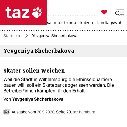

taz zahl ich
hitze
bergsteigen
usa unter trump
katzen
landtagswahl i

taz zahl ich
Startseite
Yevgeniya Shcherbakova
taz zahl ich
Yevgeniya Shcherbakova
themen
politik
Skater sollen weichen
öko
Weil die Stadt in Wilhelmsburg die Elbinselquartiere
bauen will, soll ein Skatepark abgerissen werden. Die
gesellschaft
Betreiber*innen kämpfen für den Erhalt
Von
Yevgeniya Shcherbakova
kultur
Ausgabe vom
28.9.2020
,
Seite 28,
taz.hamburg
sport