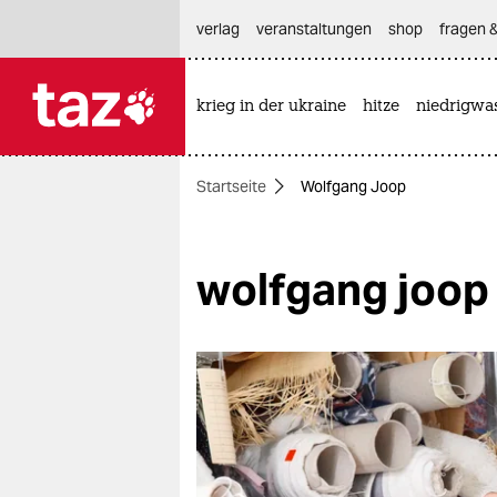
hautnavigation anspringen
hauptinhalt anspringen
footer anspringen
verlag
veranstaltungen
shop
fragen &
krieg in der ukraine
hitze
niedrigwa

taz zahl ich
taz zahl ich
Startseite
Wolfgang Joop
themen
politik
wolfgang joop
öko
gesellschaft
kultur
sport