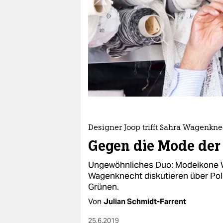
berlin
nord
wahrheit
verlag
verlag
veranstaltungen
shop
Designer Joop trifft Sahra Wagenkne
Gegen die Mode der 
fragen & hilfe
Ungewöhnliches Duo: Modeikone 
unterstützen
Wagenknecht diskutieren über Pol
abo
Grünen.
Von
Julian Schmidt-Farrent
genossenschaft
25.6.2019