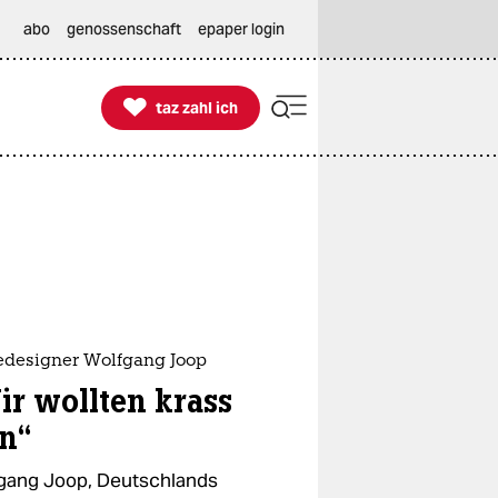
abo
genossenschaft
epaper login

taz zahl ich
taz zahl ich
designer Wolfgang Joop
ir wollten krass
in“
gang Joop, Deutschlands