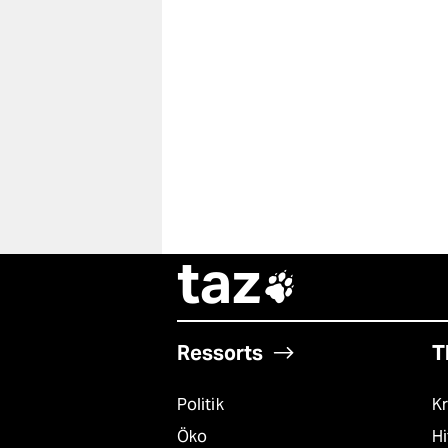
taz

Ressorts
T
Politik
Kr
Öko
Hi