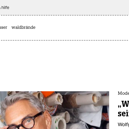
 hilfe
sser
waldbrände
Mode
„W
se
Wolf