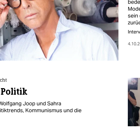
bede
Mode
sein
zurü
Inter
4.10.
cht
Politik
Wolfgang Joop und Sahra
itiktrends, Kommunismus und die