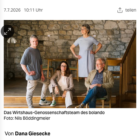
berlin
7.7.2026
10:11 Uhr
teilen
nord
wahrheit
verlag
verlag
veranstaltungen
shop
fragen & hilfe
unterstützen
Das Wirtshaus-Genossenschaftsteam des bolando
abo
Foto: Nils Böddingmeier
genossenschaft
Von
Dana Giesecke