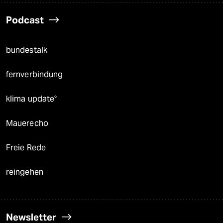
Podcast
bundestalk
fernverbindung
klima update°
Mauerecho
Freie Rede
reingehen
Newsletter