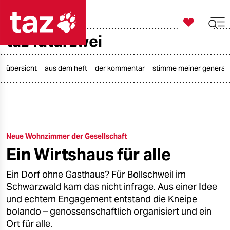

taz zahl ich
taz futurzwei

taz zahl ich
taz zahl ich
übersicht
aus dem heft
der kommentar
stimme meiner generat
themen
politik
Neue Wohnzimmer der Gesellschaft
öko
Ein Wirtshaus für alle
gesellschaft
Ein Dorf ohne Gasthaus? Für Bollschweil im
kultur
Schwarzwald kam das nicht infrage. Aus einer Idee
und echtem Engagement entstand die Kneipe
sport
bolando – genossenschaftlich organisiert und ein
Ort für alle.