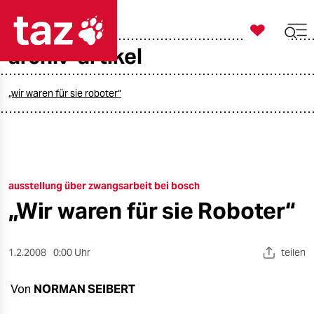

taz zahl ich
archiv-artikel

taz zahl ich
taz zahl ich
„wir waren für sie roboter“
themen
politik
ausstellung über zwangsarbeit bei bosch
öko
„Wir waren für sie Roboter“
gesellschaft
kultur
1.2.2008
0:00 Uhr
teilen
sport
Von
NORMAN SEIBERT