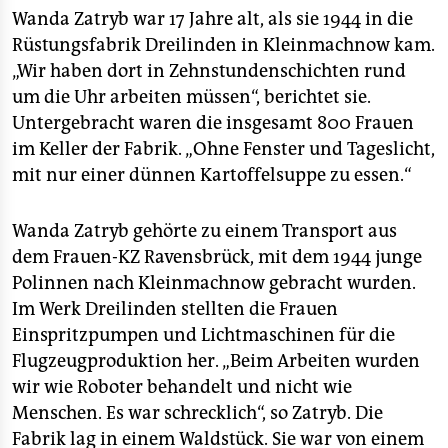
berlin
Wanda Zatryb war 17 Jahre alt, als sie 1944 in die
nord
Rüstungsfabrik Dreilinden in Kleinmachnow kam.
„Wir haben dort in Zehnstundenschichten rund
wahrheit
um die Uhr arbeiten müssen“, berichtet sie.
Untergebracht waren die insgesamt 800 Frauen
verlag
im Keller der Fabrik. „Ohne Fenster und Tageslicht,
mit nur einer dünnen Kartoffelsuppe zu essen.“
verlag
veranstaltungen
Wanda Zatryb gehörte zu einem Transport aus
shop
dem Frauen-KZ Ravensbrück, mit dem 1944 junge
Polinnen nach Kleinmachnow gebracht wurden.
fragen & hilfe
Im Werk Dreilinden stellten die Frauen
unterstützen
Einspritzpumpen und Lichtmaschinen für die
Flugzeugproduktion her. „Beim Arbeiten wurden
abo
wir wie Roboter behandelt und nicht wie
Menschen. Es war schrecklich“, so Zatryb. Die
genossenschaft
Fabrik lag in einem Waldstück. Sie war von einem