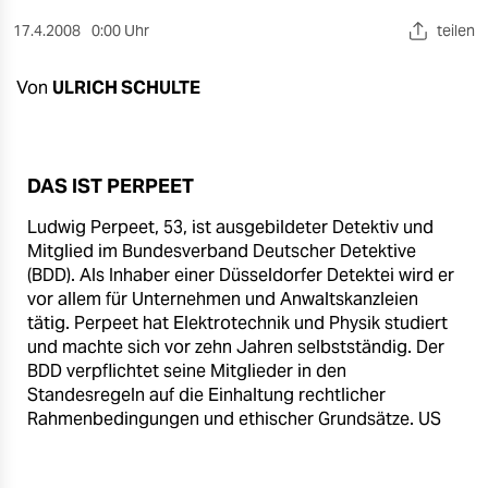
berlin
17.4.2008
0:00 Uhr
teilen
nord
Von
ULRICH SCHULTE
wahrheit
verlag
DAS IST PERPEET
verlag
Ludwig Perpeet, 53, ist ausgebildeter Detektiv und
veranstaltungen
Mitglied im Bundesverband Deutscher Detektive
(BDD). Als Inhaber einer Düsseldorfer Detektei wird er
shop
vor allem für Unternehmen und Anwaltskanzleien
fragen & hilfe
tätig. Perpeet hat Elektrotechnik und Physik studiert
und machte sich vor zehn Jahren selbstständig. Der
unterstützen
BDD verpflichtet seine Mitglieder in den
Standesregeln auf die Einhaltung rechtlicher
abo
Rahmenbedingungen und ethischer Grundsätze.
US
genossenschaft