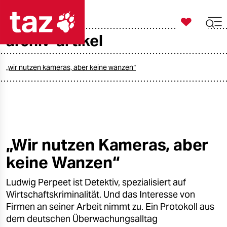

taz zahl ich
archiv-artikel

taz zahl ich
taz zahl ich
„wir nutzen kameras, aber keine wanzen“
themen
politik
öko
„Wir nutzen Kameras, aber
keine Wanzen“
gesellschaft
Ludwig Perpeet ist Detektiv, spezialisiert auf
kultur
Wirtschaftskriminalität. Und das Interesse von
sport
Firmen an seiner Arbeit nimmt zu. Ein Protokoll aus
dem deutschen Überwachungsalltag