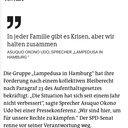
berlin
nord

wahrheit
In jeder Familie gibt es Krisen, aber wir
verlag
halten zusammen
verlag
ASUQUO OKONO UDO, SPRECHER „LAMPEDUSA IN
HAMBURG “
veranstaltungen
shop
Die Gruppe „Lampedusa in Hamburg“ hat ihre
Forderung nach einem kollektiven Bleiberecht
fragen & hilfe
nach Paragraf 23 des Aufenthaltsgesetzes
unterstützen
bekräftigt. „Die Situation hat sich seit einem Jahr
nicht verbessert“, sagte Sprecher Asuquo Okono
abo
Udo bei einer Pressekonferenz. „Wir sind hier, um
für unsere Rechte zu kämpfen.“ Der SPD-Senat
genossenschaft
renne vor seiner Verantwortung weg.