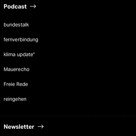
Podcast
bundestalk
fernverbindung
klima update°
Mauerecho
Freie Rede
reingehen
Newsletter