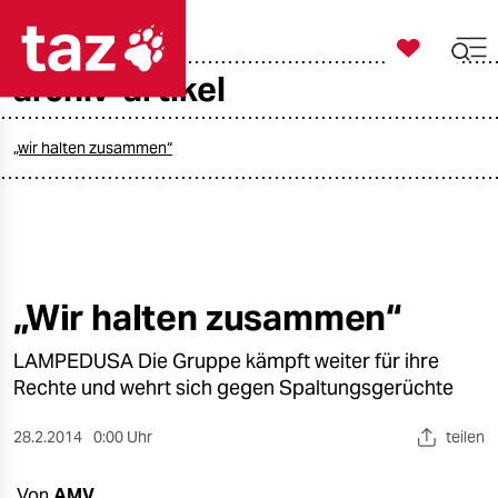

taz zahl ich
archiv-artikel

taz zahl ich
taz zahl ich
„wir halten zusammen“
themen
politik
öko
„Wir halten zusammen“
gesellschaft
LAMPEDUSA Die Gruppe kämpft weiter für ihre
Rechte und wehrt sich gegen Spaltungsgerüchte
kultur
28.2.2014
0:00 Uhr
teilen
sport
Von
AMV