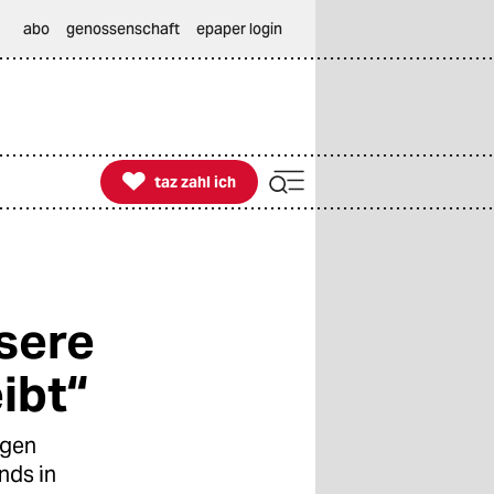
abo
genossenschaft
epaper login

taz zahl ich
taz zahl ich
sere
ibt“
igen
nds in