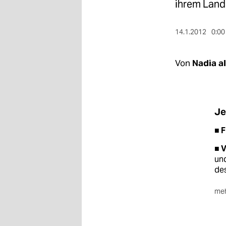
berlin
ihrem Land
nord
14.1.2012
0:00
wahrheit
Von
Nadia a
verlag
verlag
veranstaltungen
J
shop
■ 
fragen & hilfe
■ 
und
unterstützen
des
abo
meh
■ 
genossenschaft
Ehe
Ehe