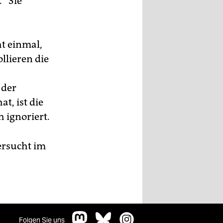
.“ Sie
ht einmal,
llieren die
 der
t, ist die
h ignoriert.
ersucht im
Folgen Sie uns