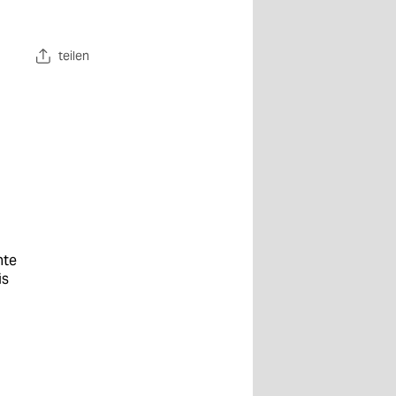
teilen
hte
is
en