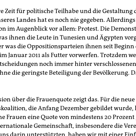
ter ist nicht möglich.
e Zeit für politische Teilhabe und die Gestaltung 
oziales:
Bei der Schulbildung weist der Jemen einen der
seres Landes hat es noch nie gegeben. Allerdings
ößten Unterschiede zwischen Jungen und Mädchen weltweit a
ion im Augenblick vor allem: Protest. Die Demons
Ökonomisch aktiv:
30,8 Prozent der Frauen
was ihnen die Leute in Tunesien und Ägypten vo
rbeitslosigkeit:
30 Prozent (Schätzung 2010)
r was die Oppositionsparteien ihnen seit Beginn
im Januar 2011 als Futter vorwerfen. Trotzdem w
AnalphabetInnen:
71,5 Prozent (Frauen), 30,5 (Männer)
tscheidungen noch immer hinter verschlossenen
hne die geringste Beteiligung der Bevölkerung. Da
sion über die Frauenquote zeigt das. Für die neue
koalition, die Anfang Dezember gebildet wurde,
he Frauen eine Quote von mindestens 20 Prozent 
nternationale Gemeinschaft, insbesondere die Ver
uns darin unterstützten, haben wir mit einer Ei