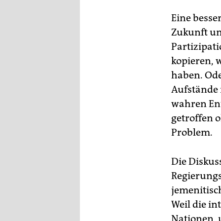
epaper login
Mut
Eine besser
■ S
Zukunft un
gr
Partizipat
■ 
kopieren, 
■ A
haben. Ode
Aufstände 
■ 
wahren En
getroffen o
Problem.
Die Diskus
Regierungs
jemenitisc
Weil die i
Nationen, 