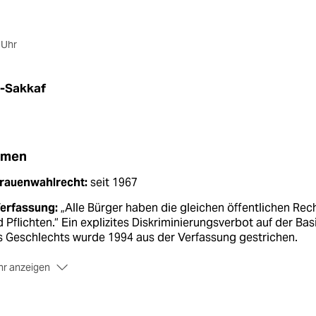
 Uhr
l-Sakkaf
emen
Frauenwahlrecht:
seit 1967
Verfassung:
„Alle Bürger haben die gleichen öffentlichen Rec
 Pflichten.“ Ein explizites Diskriminierungsverbot auf der Bas
 Geschlechts wurde 1994 aus der Verfassung gestrichen.
r anzeigen
Rechtslage:
Es gibt kein Ehe-Mindestalter, was zu sehr frühen
schließungen führt. Der Vormund der Braut unterschreibt d
vertrag. Die Weitergabe der Staatsangehörigkeit durch die