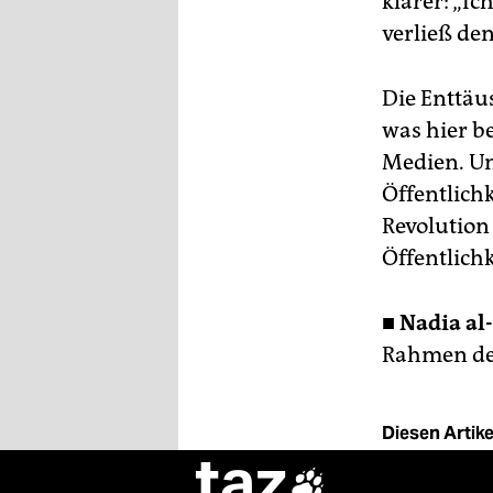
klarer: „Ic
verließ de
Die Enttäu
was hier be
Medien. Un
Öffentlichk
Revolution
Öffentlichk
■
Nadia al
Rahmen de
Diesen Artikel
taz
