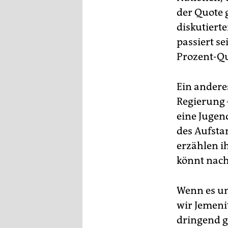
der Quote g
diskutiert
passiert se
Prozent-Qu
Ein anderes
Regierung –
eine Jugen
des Aufsta
erzählen ih
könnt nac
Wenn es um
wir Jemenit
dringend g