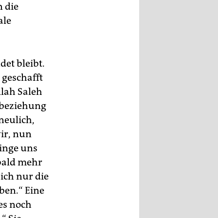
n die
ale
et bleibt.
 geschafft
llah Saleh
inbeziehung
neulich,
wir, nun
inge uns
bald mehr
sich nur die
ben.“ Eine
es noch