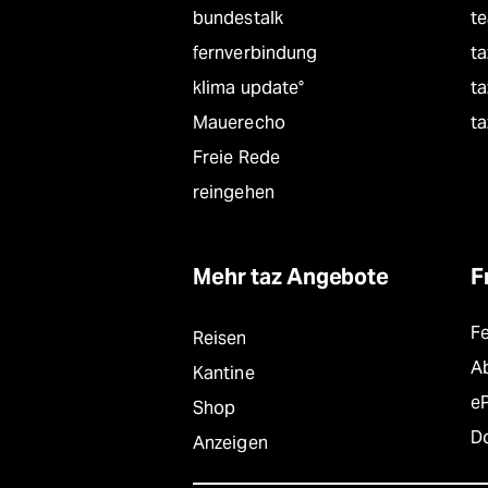
bundestalk
t
fernverbindung
ta
klima update°
ta
Mauerecho
ta
Freie Rede
reingehen
Mehr taz Angebote
F
F
Reisen
A
Kantine
e
Shop
D
Anzeigen