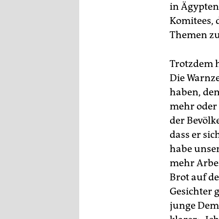
in Ägypten
Komitees, 
Themen zus
Trotzdem h
Die Warnze
haben, dem
mehr oder 
der Bevölk
dass er sic
habe unser
mehr Arbei
Brot auf de
Gesichter 
junge Demo