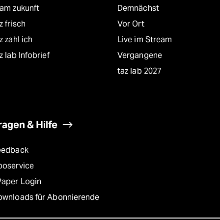
eam zukunft
Demnächst
z frisch
Vor Ort
z zahl ich
Live im Stream
z lab Infobrief
Vergangene
taz lab 2027
ragen & Hilfe
eedback
boservice
Paper Login
ownloads für Abonnierende