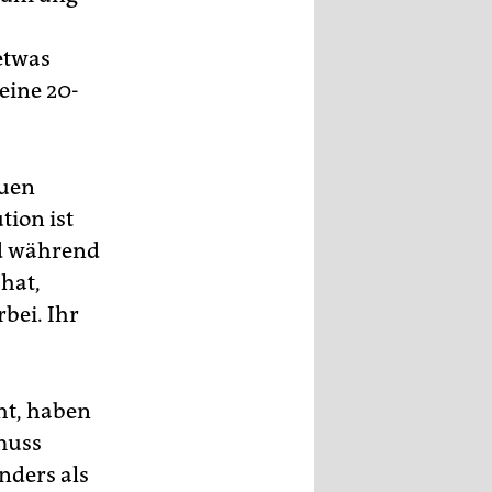
etwas
Keine 20-
euen
tion ist
nd während
hat,
rbei. Ihr
ht, haben
 muss
nders als