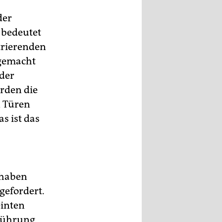
der
 bedeutet
uf.
trierenden
rgemacht
 der
erden die
 Türen
s ist das
 haben
gefordert.
einten
nführung