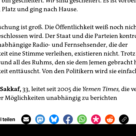
h bin gescheitert.
Wir
sind gescheitert. Es ist vorbei
n Platz und ging nach Hause.
schung ist groß. Die Öffentlichkeit weiß noch nic
schlossen wird. Der Staat und die Parteien kontro
abhängige Radio- und Fernsehsender, die der
eit eine Stimme verleihen, existieren nicht. Trotz
 und all des Ruhms, den sie dem Jemen gebracht ha
eit enttäuscht. Von den Politikern wird sie einfac
-Sakkaf,
33, leitet seit 2005 die
Yemen Times,
die v
r Möglichkeiten unabhängig zu berichten
 teilen