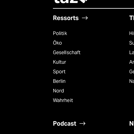
Ressorts
T
Politik
Hi
Öko
S
Gesellschaft
L
Kultur
A
Sport
G
Berlin
Na
Nord
Wahrheit
Podcast
N